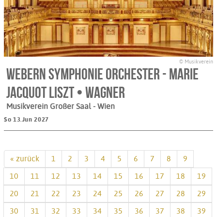
© Musikverein
Webern Symphonie Orchester - Marie
Jacquot Liszt • Wagner
Musikverein Großer Saal
- Wien
So 13.Jun 2027
« zurück
1
2
3
4
5
6
7
8
9
10
11
12
13
14
15
16
17
18
19
20
21
22
23
24
25
26
27
28
29
30
31
32
33
34
35
36
37
38
39