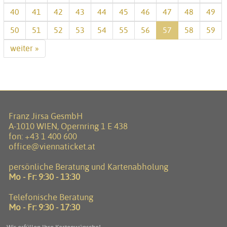
40
41
42
43
44
45
46
47
48
49
50
51
52
53
54
55
56
57
58
59
weiter »
Franz Jirsa GesmbH
A-1010 WIEN, Opernring 1 E 438
fon:
+43 1 400 600
office@viennaticket.at
persönliche Beratung und Kartenabholung
Mo - Fr: 9:30 - 13:30
Telefonische Beratung
Mo - Fr: 9:30 - 17:30