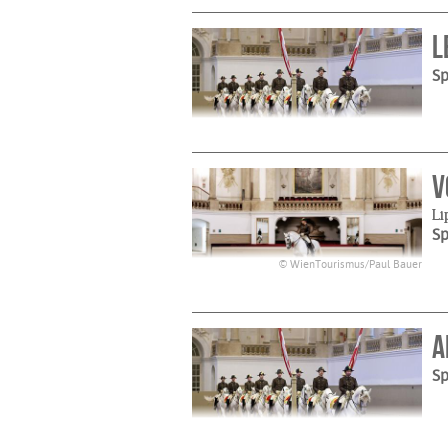
L
Sp
V
Li
Sp
© WienTourismus/Paul Bauer
A
Sp