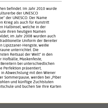
 Wien befindet. Im Jahr 2010 wurde
 Kulturerbe der UNESCO
erbe“ der UNESCO. Der Name
 Krieg als auch für Kunstritt
en Halbinsel, welche in der
chule ihren heutigen Namen
bildet, im Jahr 2008 wurden auch
aditionelle Uniform der Bereiter
en Lipizzaner-Hengste, weiße
raune unterrichtet. Die
nsten Reitsaal der Welt” in den
r Hofbälle, Maskenfeste,
Bereitern bei unterschiedlichen
 Perfektion präsentiert,
en in Abwechslung mit den Wiener
er Sommerpause, werden bei „Piber
Fohlen und künftige Zuchtstuten
eitschule und buchen Sie Ihre Karten