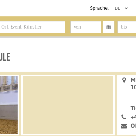
Sprache:
ULE
M
1
Ti
+
O