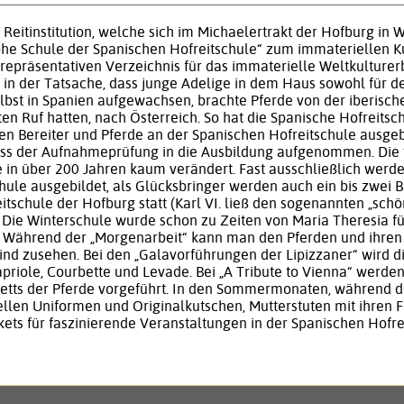
e Reitinstitution, welche sich im Michaelertrakt der Hofburg in
Hohe Schule der Spanischen Hofreitschule“ zum immateriellen
„repräsentativen Verzeichnis für das immaterielle Weltkultur
 in der Tatsache, dass junge Adelige in dem Haus sowohl für den
elbst in Spanien aufgewachsen, brachte Pferde von der iberisch
en Ruf hatten, nach Österreich. So hat die Spanische Hofreits
den Bereiter und Pferde an der Spanischen Hofreitschule ausge
ss der Aufnahmeprüfung in die Ausbildung aufgenommen. Die tr
 in über 200 Jahren kaum verändert. Fast ausschließlich werd
hule ausgebildet, als Glücksbringer werden auch ein bis zwei B
itschule der Hofburg statt (Karl VI. ließ den sogenannten „schö
 Die Winterschule wurde schon zu Zeiten von Maria Theresia fü
t. Während der „Morgenarbeit“ kann man den Pferden und ihren 
ind zusehen. Bei den „Galavorführungen der Lipizzaner“ wird die
priole, Courbette und Levade. Bei „A Tribute to Vienna“ werd
tts der Pferde vorgeführt. In den Sommermonaten, während d
ellen Uniformen und Originalkutschen, Mutterstuten mit ihren 
ickets für faszinierende Veranstaltungen in der Spanischen Hofr