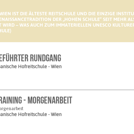
IEN IST DIE ÄLTESTE REITSCHULE UND DIE EINZIGE INSTITU
RENAISSANCETRADITION DER „HOHEN SCHULE“ SEIT MEHR AL
 WIRD – WAS AUCH ZUM IMMATERIELLEN UNESCO KULTURER
HULE)
eführter Rundgang
anische Hofreitschule
- Wien
raining - Morgenarbeit
rgenarbeit
anische Hofreitschule
- Wien