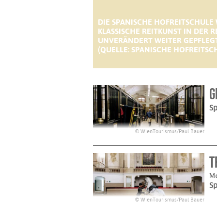
DIE SPANISCHE HOFREITSCHULE W
KLASSISCHE REITKUNST IN DER 
UNVERÄNDERT WEITER GEPFLEGT
(QUELLE: SPANISCHE HOFREITSC
G
Sp
© WienTourismus/Paul Bauer
T
Mo
Sp
© WienTourismus/Paul Bauer