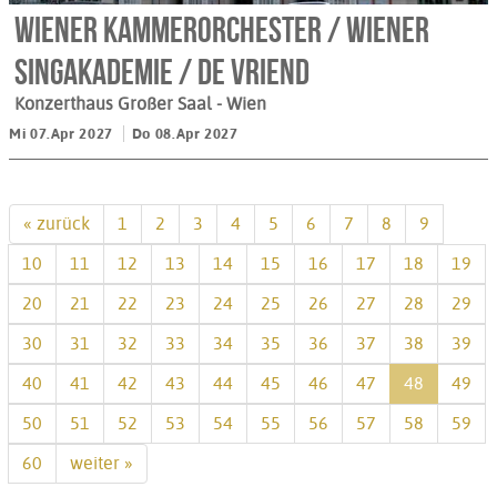
Wiener KammerOrchester / Wiener
Singakademie / de Vriend
Konzerthaus Großer Saal
- Wien
Mi 07.Apr 2027
Do 08.Apr 2027
« zurück
1
2
3
4
5
6
7
8
9
10
11
12
13
14
15
16
17
18
19
20
21
22
23
24
25
26
27
28
29
30
31
32
33
34
35
36
37
38
39
40
41
42
43
44
45
46
47
48
49
50
51
52
53
54
55
56
57
58
59
60
weiter »