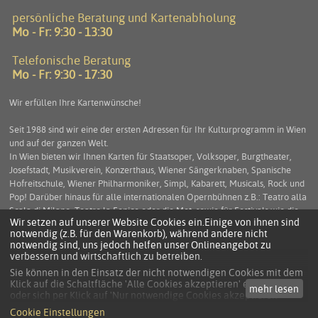
persönliche Beratung und Kartenabholung
Mo - Fr: 9:30 - 13:30
Telefonische Beratung
Mo - Fr: 9:30 - 17:30
Wir erfüllen Ihre Kartenwünsche!
Seit 1988 sind wir eine der ersten Adressen für Ihr Kulturprogramm in Wien
und auf der ganzen Welt.
In Wien bieten wir Ihnen Karten für Staatsoper, Volksoper, Burgtheater,
Josefstadt, Musikverein, Konzerthaus, Wiener Sängerknaben, Spanische
Hofreitschule, Wiener Philharmoniker, Simpl, Kabarett, Musicals, Rock und
Pop! Darüber hinaus für alle internationalen Opernbühnen z.B.: Teatro alla
Scala di Milano, Teatro la Fenice oder die Met, sowie für Festivals wie die
Wir setzen auf unserer Website Cookies ein.Einige von ihnen sind
Salzburger Festspiele, die Arena di Verona und viele mehr. Service und
notwendig (z.B. für den Warenkorb), während andere nicht
Beratung stehen an erster Stelle um Ihnen einen unbeschwerten
notwendig sind, uns jedoch helfen unser Onlineangebot zu
Kulturgenuss zu ermöglichen.
verbessern und wirtschaftlich zu betreiben.
Sie können in den Einsatz der nicht notwendigen Cookies mit dem
Klick auf die Schaltfläche 'Alle Cookies akzeptieren' einwilligen
mehr lesen
KONTAKT
oder sich per Klick auf 'Nur notwendige Cookies akzeptieren'
anders entscheiden.
DATENSCHUTZ
Cookie Einstellungen