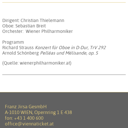
Dirigent: Christian Thielemann
Oboe: Sebastian Breit
Orchester: Wiener Philharmoniker
Programm
Richard Strauss
Konzert für Oboe in D-Dur, TrV 292
Arnold Schönberg
Pelléas und Mélisande, op. 5
(Quelle: wienerphilharmoniker.at)
Franz Jirsa GesmbH
A-1010 WIEN, Opernring 1 E 438
fon:
+43 1 400 600
office@viennaticket.at