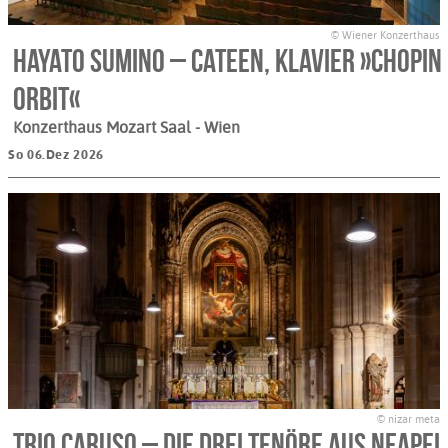
© Wiener Konzerthaus
Hayato Sumino – Cateen, Klavier »Chopin
Orbit«
Konzerthaus Mozart Saal
- Wien
So 06.Dez 2026
© nizar meta
Trio Caruso – Die drei Tenöre aus Neapel