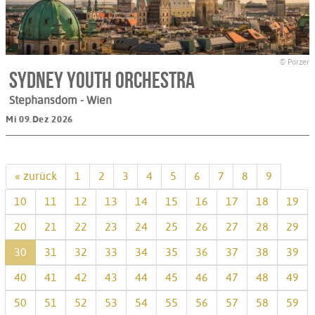
© Porzer
Sydney Youth Orchestra
Stephansdom
- Wien
Mi 09.Dez 2026
« zurück
1
2
3
4
5
6
7
8
9
10
11
12
13
14
15
16
17
18
19
20
21
22
23
24
25
26
27
28
29
30
31
32
33
34
35
36
37
38
39
40
41
42
43
44
45
46
47
48
49
50
51
52
53
54
55
56
57
58
59