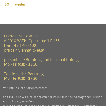
60
weiter »
Franz Jirsa GesmbH
A-1010 WIEN, Opernring 1 E 438
fon:
+43 1 400 600
office@viennaticket.at
persönliche Beratung und Kartenabholung
Mo - Fr: 9:30 - 13:30
Telefonische Beratung
Mo - Fr: 9:30 - 17:30
Wir erfüllen Ihre Kartenwünsche!
Seit 1988 sind wir eine der ersten Adressen für Ihr Kulturprogramm in Wien
und auf der ganzen Welt.
In Wien bieten wir Ihnen Karten für Staatsoper, Volksoper, Burgtheater,