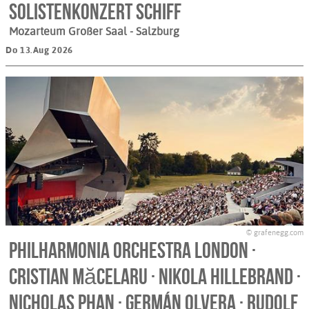
Solistenkonzert Schiff
Mozarteum Großer Saal
- Salzburg
Do 13.Aug 2026
© grafenegg.com
Philharmonia Orchestra London ·
Cristian Măcelaru · Nikola Hillebrand ·
Nicholas Phan · Germán Olvera · Rudolf