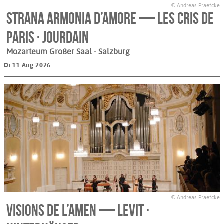
© Andreas Praefcke
Strana armonia d’amore — Les Cris de
Paris · Jourdain
Mozarteum Großer Saal
- Salzburg
Di 11.Aug 2026
© Andreas Praefcke
Visions de l’Amen — Levit ·