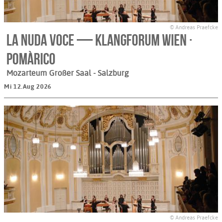
© Andreas Praefcke
La nuda voce — Klangforum Wien ·
Pomàrico
Mozarteum Großer Saal
- Salzburg
Mi 12.Aug 2026
© Andreas Praefcke