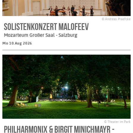
© Andreas Praefcke
Solistenkonzert Malofeev
Mozarteum Großer Saal
- Salzburg
Mo 10.Aug 2026
© Theater im Park
Philharmonix & Birgit Minichmayr -