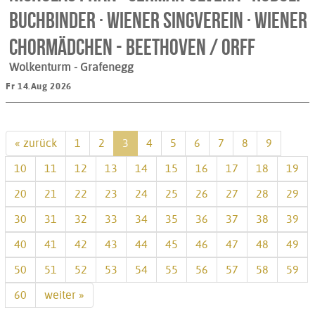
Buchbinder · Wiener Singverein · Wiener
Chormädchen - BEETHOVEN / ORFF
Wolkenturm
- Grafenegg
Fr 14.Aug 2026
« zurück
1
2
3
4
5
6
7
8
9
10
11
12
13
14
15
16
17
18
19
20
21
22
23
24
25
26
27
28
29
30
31
32
33
34
35
36
37
38
39
40
41
42
43
44
45
46
47
48
49
50
51
52
53
54
55
56
57
58
59
60
weiter »