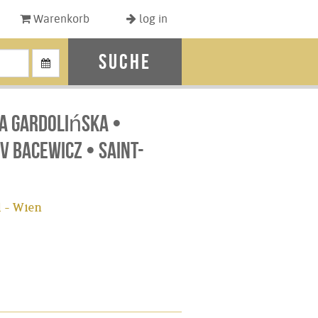
Warenkorb
log in
Suche
ta Gardolińska •
 Bacewicz • Saint-
 - Wien