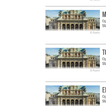
M
Op
St
© Poehn
T
Op
St
© Poehn
E
Op
St