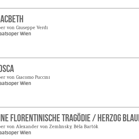
acbeth
er von Giuseppe Verdi
aatsoper Wien
osca
er von Giacomo Puccini
aatsoper Wien
ine floren­tinische Tragödie / Herzog Bla
er von Alexander von Zemlinsky, Béla Bartók
aatsoper Wien