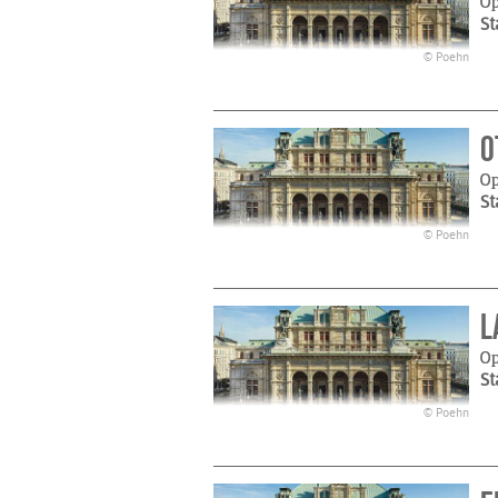
Op
St
© Poehn
O
Op
St
© Poehn
L
Op
St
© Poehn