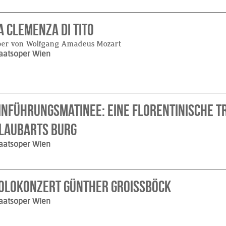
a Clemenza di Tito
per von Wolfgang Amadeus Mozart
aatsoper Wien
inführungsmatinee: Eine Florentinische 
laubarts Burg
aatsoper Wien
olokonzert Günther Groissböck
aatsoper Wien