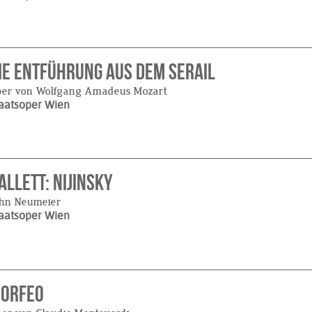
ie Entführung aus dem Serail
per von Wolfgang Amadeus Mozart
aatsoper Wien
allett: Nijinsky
hn Neumeier
aatsoper Wien
'Orfeo