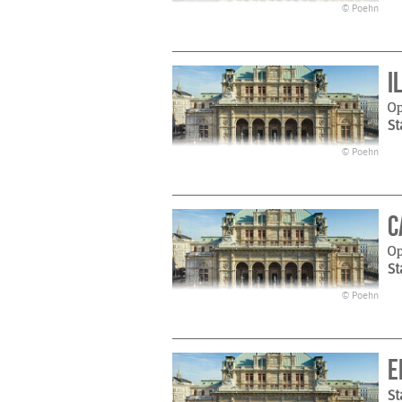
© Poehn
I
Op
St
© Poehn
C
Op
St
© Poehn
E
St