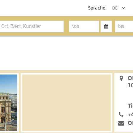
Sprache:
O
1
Ti
+
O