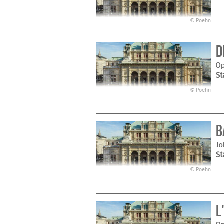
© Poehn
D
O
St
© Poehn
B
Jo
St
© Poehn
L