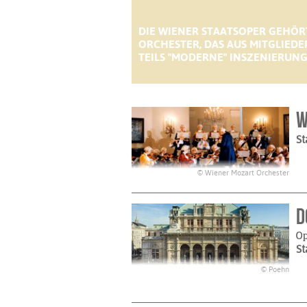
DIE WIENER STAATSOPER GEHÖR
ORCHESTER, DAS AUS MITGLIEDE
TEILS "MODERNE" INSZENIERUN
W
St
© Wiener Mozart Orchester
D
Op
St
© Poehn