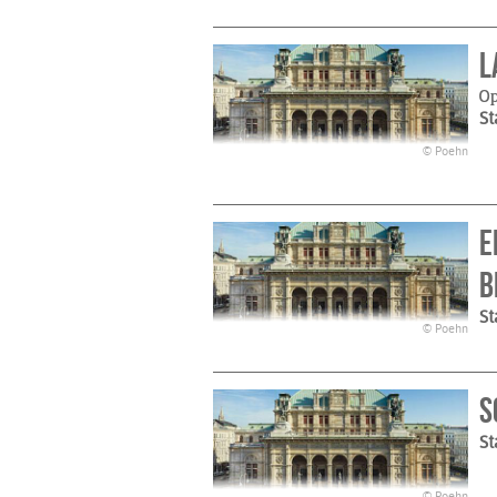
L
O
St
© Poehn
E
B
St
© Poehn
S
St
© Poehn