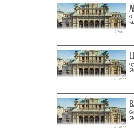
A
Op
St
© Poehn
L
O
St
© Poehn
B
Ge
St
© Poehn