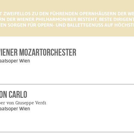
T ZWEIFELLOS ZU DEN FÜHRENDEN OPERNHÄUSERN DER WELT
RN DER WIENER PHILHARMONIKER BESTEHT, BESTE DIRIGENT
GEN SORGEN FÜR OPERN- UND BALLETTGENUSS AUF HÖCHST
iener Mozartorchester
aatsoper Wien
on Carlo
er von Giuseppe Verdi
aatsoper Wien