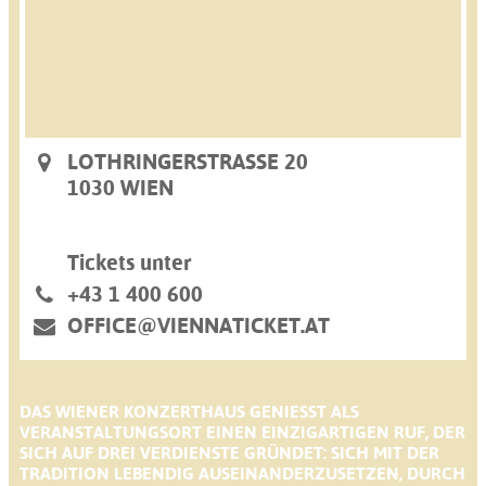
LOTHRINGERSTRASSE 20
1030 WIEN
Tickets unter
+43 1 400 600
OFFICE@VIENNATICKET.AT
DAS WIENER KONZERTHAUS GENIESST ALS V
ERANSTALTUNGSORT EINEN EINZIGARTIGEN RUF, DER S
ICH AUF DREI VERDIENSTE GRÜNDET: SICH MIT DER T
RADITION LEBENDIG AUSEINANDERZUSETZEN, DURCH E