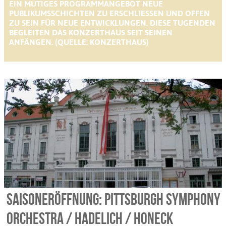
IN MUTIGES PROGRAMMANGEBOT NEUE P
UBLIKUMSSCHICHTEN ZU ERSCHLIESSEN UND OFFEN ZU
SEIN FÜR NEUE ENTWICKLUNGEN. DIESE TUGENDEN BE
GLEITEN DAS KONZERTHAUS SEIT SEINEN AN
FÄNGEN. (QUELLE: KONZERTHAUS)
Saisoneröffnung: Pittsburgh Symphony
Orchestra / Hadelich / Honeck