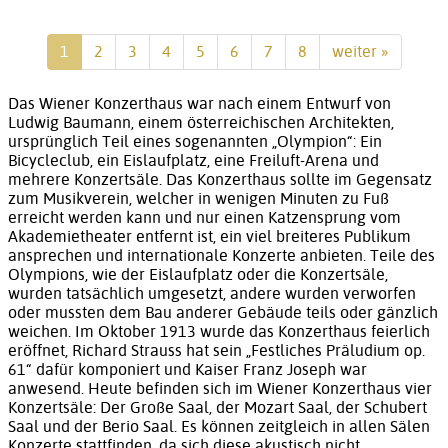
1
2
3
4
5
6
7
8
weiter »
Das Wiener Konzerthaus war nach einem Entwurf von
Ludwig Baumann, einem österreichischen Architekten,
ursprünglich Teil eines sogenannten „Olympion“: Ein
Bicycleclub, ein Eislaufplatz, eine Freiluft-Arena und
mehrere Konzertsäle. Das Konzerthaus sollte im Gegensatz
zum Musikverein, welcher in wenigen Minuten zu Fuß
erreicht werden kann und nur einen Katzensprung vom
Akademietheater entfernt ist, ein viel breiteres Publikum
ansprechen und internationale Konzerte anbieten. Teile des
Olympions, wie der Eislaufplatz oder die Konzertsäle,
wurden tatsächlich umgesetzt, andere wurden verworfen
oder mussten dem Bau anderer Gebäude teils oder gänzlich
weichen. Im Oktober 1913 wurde das Konzerthaus feierlich
eröffnet, Richard Strauss hat sein „Festliches Präludium op.
61“ dafür komponiert und Kaiser Franz Joseph war
anwesend. Heute befinden sich im Wiener Konzerthaus vier
Konzertsäle: Der Große Saal, der Mozart Saal, der Schubert
Saal und der Berio Saal. Es können zeitgleich in allen Sälen
Konzerte stattfinden, da sich diese akustisch nicht