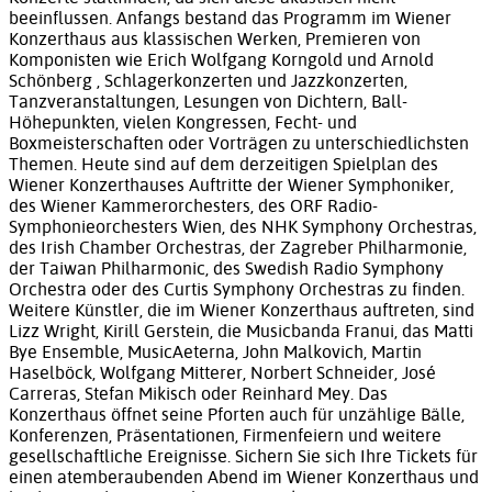
beeinflussen. Anfangs bestand das Programm im Wiener
Konzerthaus aus klassischen Werken, Premieren von
Komponisten wie Erich Wolfgang Korngold und Arnold
Schönberg , Schlagerkonzerten und Jazzkonzerten,
Tanzveranstaltungen, Lesungen von Dichtern, Ball-
Höhepunkten, vielen Kongressen, Fecht- und
Boxmeisterschaften oder Vorträgen zu unterschiedlichsten
Themen. Heute sind auf dem derzeitigen Spielplan des
Wiener Konzerthauses Auftritte der Wiener Symphoniker,
des Wiener Kammerorchesters, des ORF Radio-
Symphonieorchesters Wien, des NHK Symphony Orchestras,
des Irish Chamber Orchestras, der Zagreber Philharmonie,
der Taiwan Philharmonic, des Swedish Radio Symphony
Orchestra oder des Curtis Symphony Orchestras zu finden.
Weitere Künstler, die im Wiener Konzerthaus auftreten, sind
Lizz Wright, Kirill Gerstein, die Musicbanda Franui, das Matti
Bye Ensemble, MusicAeterna, John Malkovich, Martin
Haselböck, Wolfgang Mitterer, Norbert Schneider, José
Carreras, Stefan Mikisch oder Reinhard Mey. Das
Konzerthaus öffnet seine Pforten auch für unzählige Bälle,
Konferenzen, Präsentationen, Firmenfeiern und weitere
gesellschaftliche Ereignisse. Sichern Sie sich Ihre Tickets für
einen atemberaubenden Abend im Wiener Konzerthaus und