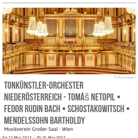
© Musikverein
Tonkünstler-Orchester
Niederösterreich - Tomáš Netopil •
Fedor Rudin Bach • Schostakowitsch •
Mendelssohn Bartholdy
Musikverein Großer Saal
- Wien
So 23.Mai 2027
Di 25.Mai 2027