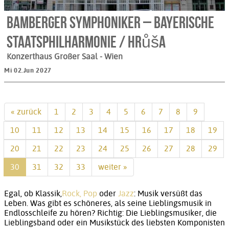
Bamberger Symphoniker – Bayerische
Staatsphilharmonie / Hrůša
Konzerthaus Großer Saal
- Wien
Mi 02.Jun 2027
« zurück
1
2
3
4
5
6
7
8
9
10
11
12
13
14
15
16
17
18
19
20
21
22
23
24
25
26
27
28
29
30
31
32
33
weiter »
Egal, ob Klassik,
Rock, Pop
oder
Jazz
: Musik versüßt das
Leben. Was gibt es schöneres, als seine Lieblingsmusik in
Endlosschleife zu hören? Richtig: Die Lieblingsmusiker, die
Lieblingsband oder ein Musikstück des liebsten Komponisten