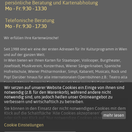
persönliche Beratung und Kartenabholung
Mo - Fr: 9:30 - 13:30
Telefonische Beratung
Mo - Fr: 9:30 - 17:30
Wir erfüllen Ihre Kartenwünsche!
Seit 1988 sind wir eine der ersten Adressen für Ihr Kulturprogramm in Wien
und auf der ganzen Welt.
In Wien bieten wir Ihnen Karten für Staatsoper, Volksoper, Burgtheater,
Josefstadt, Musikverein, Konzerthaus, Wiener Sängerknaben, Spanische
Hofreitschule, Wiener Philharmoniker, Simpl, Kabarett, Musicals, Rock und
Pop! Darüber hinaus für alle internationalen Opernbühnen z.B.: Teatro alla
Scala di Milano, Teatro la Fenice oder die Met, sowie für Festivals wie die
Wir setzen auf unserer Website Cookies ein.Einige von ihnen sind
Salzburger Festspiele, die Arena di Verona und viele mehr. Service und
notwendig (z.B. für den Warenkorb), während andere nicht
Beratung stehen an erster Stelle um Ihnen einen unbeschwerten
notwendig sind, uns jedoch helfen unser Onlineangebot zu
Kulturgenuss zu ermöglichen.
verbessern und wirtschaftlich zu betreiben.
Sie können in den Einsatz der nicht notwendigen Cookies mit dem
Klick auf die Schaltfläche 'Alle Cookies akzeptieren' einwilligen
mehr lesen
KONTAKT
oder sich per Klick auf 'Nur notwendige Cookies akzeptieren'
anders entscheiden.
DATENSCHUTZ
Cookie Einstellungen
Die Einwilligung umfasst alle vorausgewählten, bzw. von Ihnen
AGB