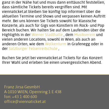
ganz in der Nähe hat und muss dann enttäuscht feststellen,
dass sämtliche Tickets bereits vergriffen sind. Mit
viennaticket.at bleiben Sie künftig top informiert über die
aktuellen Termine und Shows und verpassen keinen Auftritt
mehr. Bei uns können Sie Tickets sowohl für klassische
Konzerte, als auch für Gigs von Künstlern im Rock- und Pop
Bereich buchen. Wir halten Sie auf dem Laufenden über die
Highlights in der
Wiener Stadthalle
, dem
Musikverein
und
vielen anderen Locations, sowohl in Wien, als auch an
anderen Orten, wie dem
Wolkenturm
in Grafenegg oder in
der
Salzburger Felsenreitschule
,
Buchen Sie jetzt bei viennaticket.at Tickets für das Konzert
Ihrer Wahl und erleben Sie einen unvergesslichen Abend.
Franz Jirsa GesmbH
A-1010 WIEN, Opernring 1 E 438
fon:
+43 1 400 600
office@viennaticket.at