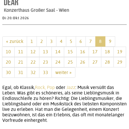
Dear
Konzerthaus Großer Saal
- Wien
Di 20.Okt 2026
« zurück
1
2
3
4
5
6
7
8
9
10
11
12
13
14
15
16
17
18
19
20
21
22
23
24
25
26
27
28
29
30
31
32
33
weiter »
Egal, ob Klassik,
Rock, Pop
oder
Jazz
: Musik versüßt das
Leben. Was gibt es schöneres, als seine Lieblingsmusik in
Endlosschleife zu hören? Richtig: Die Lieblingsmusiker, die
Lieblingsband oder ein Musikstück des liebsten Komponisten
live zu erleben. Hat man die Gelegenheit, einem Konzert
beizuwohnen, ist das ein Erlebnis, das oft mit monatelanger
Vorfreude einhergeht.