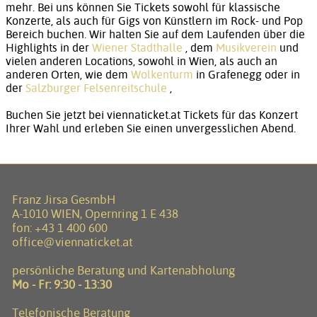
mehr. Bei uns können Sie Tickets sowohl für klassische
Konzerte, als auch für Gigs von Künstlern im Rock- und Pop
Bereich buchen. Wir halten Sie auf dem Laufenden über die
Highlights in der
Wiener Stadthalle
, dem
Musikverein
und
vielen anderen Locations, sowohl in Wien, als auch an
anderen Orten, wie dem
Wolkenturm
in Grafenegg oder in
der
Salzburger Felsenreitschule
,
Buchen Sie jetzt bei viennaticket.at Tickets für das Konzert
Ihrer Wahl und erleben Sie einen unvergesslichen Abend.
Franz Jirsa GesmbH
A-1010 WIEN, Opernring 1 E 438
fon:
+43 1 400 600
office@viennaticket.at
persönliche Beratung und Kartenabholung
Mo - Fr: 9:30 - 13:30
Telefonische Beratung