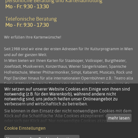
persönliche Beratung und Kartenabholung
Mo - Fr: 9:30 - 13:30
Telefonische Beratung
Mo - Fr: 9:30 - 17:30
Wir erfüllen Ihre Kartenwünsche!
Seit 1988 sind wir eine der ersten Adressen für Ihr Kulturprogramm in Wien
und auf der ganzen Welt.
In Wien bieten wir Ihnen Karten für Staatsoper, Volksoper, Burgtheater,
Josefstadt, Musikverein, Konzerthaus, Wiener Sängerknaben, Spanische
Hofreitschule, Wiener Philharmoniker, Simpl, Kabarett, Musicals, Rock und
Pop! Darüber hinaus für alle internationalen Opernbühnen z.B.: Teatro alla
Scala di Milano, Teatro la Fenice oder die Met, sowie für Festivals wie die
Wir setzen auf unserer Website Cookies ein.Einige von ihnen sind
Salzburger Festspiele, die Arena di Verona und viele mehr. Service und
notwendig (z.B. für den Warenkorb), während andere nicht
Beratung stehen an erster Stelle um Ihnen einen unbeschwerten
notwendig sind, uns jedoch helfen unser Onlineangebot zu
Kulturgenuss zu ermöglichen.
verbessern und wirtschaftlich zu betreiben.
Sie können in den Einsatz der nicht notwendigen Cookies mit dem
Klick auf die Schaltfläche 'Alle Cookies akzeptieren' einwilligen
mehr lesen
KONTAKT
oder sich per Klick auf 'Nur notwendige Cookies akzeptieren'
anders entscheiden.
DATENSCHUTZ
Cookie Einstellungen
Die Einwilligung umfasst alle vorausgewählten, bzw. von Ihnen
AGB
ausgewählten Cookies.