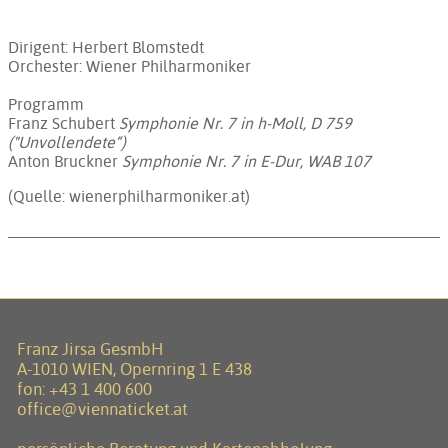
Dirigent: Herbert Blomstedt
Orchester: Wiener Philharmoniker
Programm
Franz Schubert
Symphonie Nr. 7 in h-Moll, D 759
("Unvollendete“)
Anton Bruckner
Symphonie Nr. 7 in E-Dur, WAB 107
(Quelle: wienerphilharmoniker.at)
Franz Jirsa GesmbH
A-1010 WIEN, Opernring 1 E 438
fon:
+43 1 400 600
office@viennaticket.at