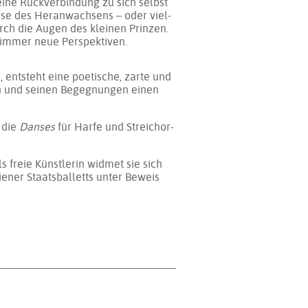
i­ne Rück­ver­bin­dung zu sich selbst
­se des Her­an­wach­sens – oder viel­
urch die Au­gen des klei­nen Prin­zen.
n im­mer neue Per­spek­ti­ven.
ent­steht ei­ne poe­ti­sche, zar­te und
en und sei­nen Be­geg­nun­gen ei­nen
 die
Danses
für Har­fe und Streich­or­
freie Künst­le­rin wid­met sie sich
Wiener Staatsballetts un­ter Be­weis