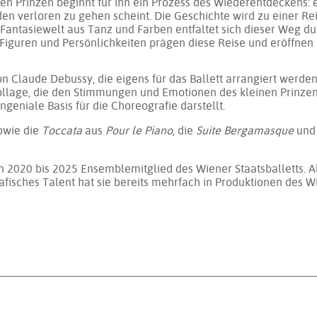
 Prin­zen be­ginnt für ihn ein Pro­zess des Wie­der­ent­de­ckens: e
n ver­lo­ren zu ge­hen scheint. Die Ge­schich­te wird zu ei­ner Rei
 Fan­ta­sie­welt aus Tanz und Far­ben ent­fal­tet sich die­ser Weg d
Fi­gu­ren und Per­sön­lich­kei­ten prä­gen die­se Rei­se und er­öff­ne
on Claude Debussy, die ei­gens für das Bal­lett ar­ran­giert wer­den, 
­col­la­ge, die den Stim­mun­gen und Emo­tio­nen des klei­nen Prin­z
­nia­le Ba­sis für die Cho­reo­gra­fie dar­stellt.
­wie die
Toccata
aus
Pour le Piano
, die
Suite Bergamasque
und
 2020 bis 2025 En­sem­ble­mit­glied des Wiener Staatsballetts. Als 
a­fi­sches Ta­lent hat sie be­reits mehr­fach in Pro­duk­tio­nen des 