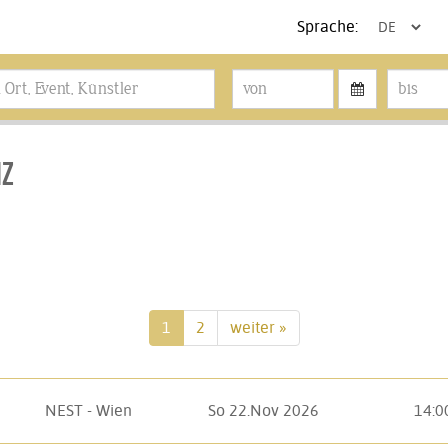
Sprache:
nz
1
2
weiter »
NEST - Wien
So 22.Nov 2026
14:0