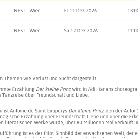
NEST - Wien
Fr 11.Dez 2026
18:0
NEST - Wien
Sa 12.Dez 2026
11:0
den The­men wie Ver­lust und Sucht dar­ge­stellt.
hm­te Er­zäh­lung
Der kleine Prinz
wird in Adi Hanans cho­reo­gra­f
 Tanz­rei­se über Freund­schaft und Lie­be.
den ist Antoine de Saint-Exupérys
Der kleine Prinz
, den der Au­tor
und ma­gi­sche Er­zäh­lung über Freund­schaft, Lie­be und über die Er­
n li­te­ra­ri­schen Wer­ke wur­de, über 80 Mil­lio­nen Mal ver­kauft 
f­füh­rung ist es der Pi­lot, Sinn­bild der er­wach­se­nen Welt, der e