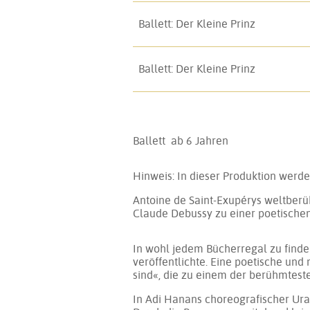
Ballett: Der Kleine Prinz
Ballett: Der Kleine Prinz
Ballett
ab 6 Jahren
Hin­weis: In die­ser Pro­duk­ti­on wer­
Antoine de Saint-Exupérys welt­be­rü
Claude Debussy zu ei­ner poe­ti­schen
In wohl je­dem Bü­cher­re­gal zu fin­
ver­öf­fent­lich­te. Ei­ne poe­ti­sche 
sind«, die zu ei­nem der be­rühm­tes­te
In Adi Hanans cho­reo­gra­fi­scher Ur­au