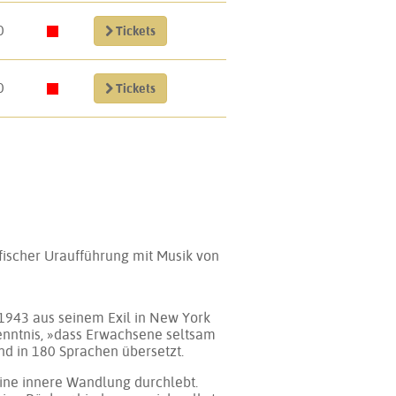
0
Tickets
0
Tickets
i­scher Ur­auf­füh­rung mit Mu­sik von
 1943 aus sei­nem Exil in New York
kennt­nis, »dass Er­wach­se­ne selt­sam
und in 180 Spra­chen über­setzt.
i­ne in­ne­re Wand­lung durch­lebt.