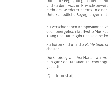
Durch die Be­geg­nung mit dem klei­nen
und zu dem, was im Er­wach­sen­wer­de
mehr des Wie­der­er­in­nerns. In ei­ner
Un­ter­schied­li­che Be­geg­nun­gen mit 
Zu ver­schie­de­nen Kom­po­si­tio­nen v
doch ener­ge­tisch-kraft­vol­le Mu­sik
Klang und Raum gibt und so ei­ne kon­ge
Zu hö­ren sind u. a. die
Petite Suite
so
ches­ter.
Die Cho­reo­gra­fin Adi Hanan war von
nun ganz der Krea­ti­on. Ihr cho­reo­gr
ge­stellt.
(Quelle: nest.at)