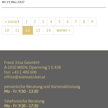
Mi 19.Mai 2027
« zurück
1
2
3
4
5
6
7
8
9
10
11
12
13
14
weiter »
Franz Jirsa GesmbH
A-1010 WIEN, Opernring 1 E 438
fon:
+43 1 400 600
office@viennaticket.at
persönliche Beratung und Kartenabholung
Mo - Fr: 9:30 - 13:30
Telefonische Beratung
Mo - Fr: 9:30 - 17:30