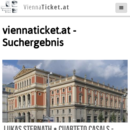
viennaticket.at -
Suchergebnis
Lukas Sternath • Cuarteto Casals -