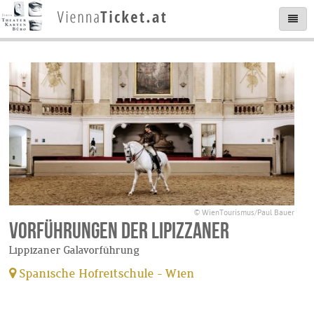
© WienTourismus/Paul Bauer
Vorführungen der Lipizzaner
Lippizaner Galavorführung
Spanische Hofreitschule - Wien
tickets available