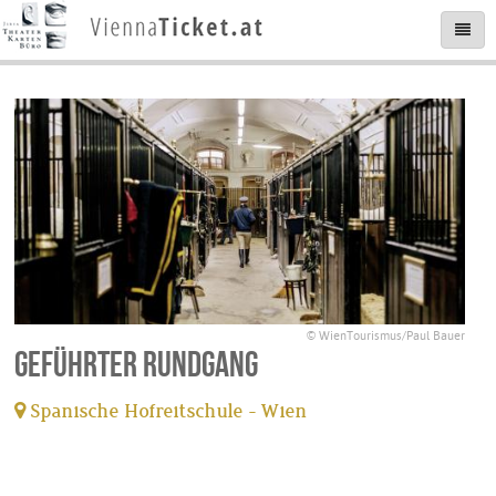
© WienTourismus/Paul Bauer
Geführter Rundgang
Spanische Hofreitschule - Wien
tickets available