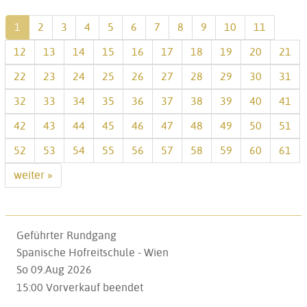
1
2
3
4
5
6
7
8
9
10
11
12
13
14
15
16
17
18
19
20
21
22
23
24
25
26
27
28
29
30
31
32
33
34
35
36
37
38
39
40
41
42
43
44
45
46
47
48
49
50
51
52
53
54
55
56
57
58
59
60
61
weiter »
Geführter Rundgang
Spanische Hofreitschule - Wien
So 09.Aug 2026
15:00
Vorverkauf beendet