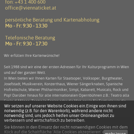
fon:
+43 1 400 600
office@viennaticket.at
persönliche Beratung und Kartenabholung
Mo - Fr: 9:30 - 13:30
Telefonische Beratung
Mo - Fr: 9:30 - 17:30
Wir erfüllen Ihre Kartenwünsche!
Seit 1988 sind wir eine der ersten Adressen für Ihr Kulturprogramm in Wien
und auf der ganzen Welt.
In Wien bieten wir Ihnen Karten für Staatsoper, Volksoper, Burgtheater,
Josefstadt, Musikverein, Konzerthaus, Wiener Sängerknaben, Spanische
Hofreitschule, Wiener Philharmoniker, Simpl, Kabarett, Musicals, Rock und
Pop! Darüber hinaus für alle internationalen Opernbühnen z.B.: Teatro alla
Scala di Milano, Teatro la Fenice oder die Met, sowie für Festivals wie die
Wir setzen auf unserer Website Cookies ein.Einige von ihnen sind
Salzburger Festspiele, die Arena di Verona und viele mehr. Service und
notwendig (z.B. für den Warenkorb), während andere nicht
Beratung stehen an erster Stelle um Ihnen einen unbeschwerten
notwendig sind, uns jedoch helfen unser Onlineangebot zu
Kulturgenuss zu ermöglichen.
verbessern und wirtschaftlich zu betreiben.
Sie können in den Einsatz der nicht notwendigen Cookies mit dem
Klick auf die Schaltfläche 'Alle Cookies akzeptieren' einwilligen
mehr lesen