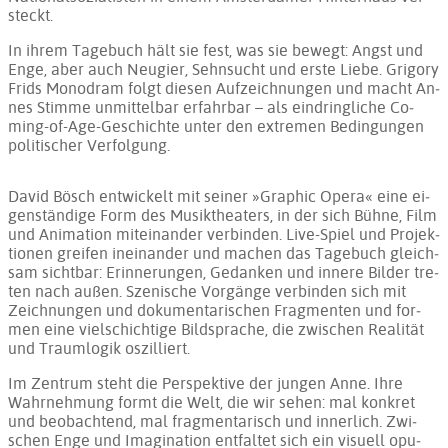
steckt.
In ih­rem Ta­ge­buch hält sie fest, was sie be­wegt: Angst und
En­ge, aber auch Neu­gier, Sehn­sucht und ers­te Lie­be. Grigory
Frids Mo­no­dram folgt die­sen Auf­zeich­nun­gen und macht An­
nes Stim­me un­mit­tel­bar er­fahr­bar – als ein­dring­li­che Co­
ming-of-Age-Ge­schich­te un­ter den ex­tre­men Be­din­gun­gen
po­li­ti­scher Ver­fol­gung.
David Bösch ent­wi­ckelt mit sei­ner »Graphic Opera« ei­ne ei­
gen­stän­di­ge Form des Mu­sik­thea­ters, in der sich Büh­ne, Film
und Ani­ma­ti­on mit­ein­an­der ver­bin­den. Li­ve-Spiel und Pro­jek­
tio­nen grei­fen in­ein­an­der und ma­chen das Ta­ge­buch gleich­
sam sicht­bar: Er­in­ne­run­gen, Ge­dan­ken und in­ne­re Bil­der tre­
ten nach au­ßen. Sze­ni­sche Vor­gän­ge ver­bin­den sich mit
Zeich­nun­gen und do­ku­men­ta­ri­schen Frag­men­ten und for­
men ei­ne viel­schich­ti­ge Bild­spra­che, die zwi­schen Rea­li­tät
und Traum­lo­gik os­zil­liert.
Im Zen­trum steht die Per­spek­ti­ve der jun­gen Anne. Ih­re
Wahr­neh­mung formt die Welt, die wir se­hen: mal kon­kret
und be­ob­ach­tend, mal frag­men­ta­risch und in­ner­lich. Zwi­
schen En­ge und Ima­gi­na­ti­on ent­fal­tet sich ein vi­su­ell opu­