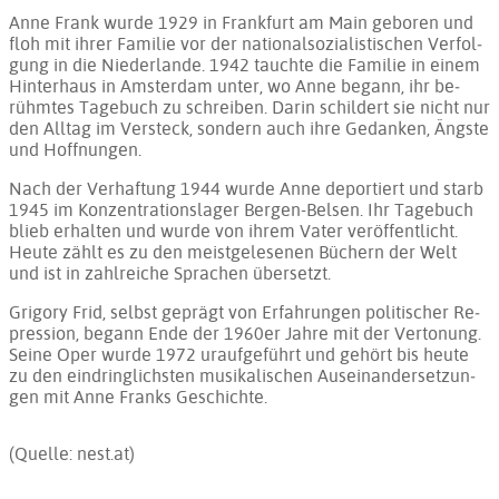
Anne Frank wur­de 1929 in Frank­furt am Main ge­bo­ren und
floh mit ih­rer Fa­mi­lie vor der na­tio­nal­so­zia­lis­ti­schen Ver­fol­
gung in die Nie­der­lan­de. 1942 tauch­te die Fa­mi­lie in ei­nem
Hin­ter­haus in Am­ster­dam un­ter, wo Anne be­gann, ihr be­
rühm­tes Ta­ge­buch zu schrei­ben. Dar­in schil­dert sie nicht nur
den All­tag im Ver­steck, son­dern auch ih­re Ge­dan­ken, Ängs­te
und Hoff­nun­gen.
Nach der Ver­haf­tung 1944 wur­de Anne de­por­tiert und starb
1945 im Kon­zen­tra­ti­ons­la­ger Ber­gen-Bel­sen. Ihr Ta­ge­buch
blieb er­hal­ten und wur­de von ih­rem Va­ter ver­öf­fent­licht.
Heu­te zählt es zu den meist­ge­le­se­nen Bü­chern der Welt
und ist in zahl­rei­che Spra­chen über­setzt.
Grigory Frid, selbst ge­prägt von Er­fah­run­gen po­li­ti­scher Re­
pres­si­on, be­gann En­de der 1960er Jah­re mit der Ver­to­nung.
Sei­ne Oper wur­de 1972 ur­auf­ge­führt und ge­hört bis heu­te
zu den ein­dring­lichs­ten mu­si­ka­li­schen Aus­ein­an­der­set­zun­
gen mit Anne Franks Ge­schich­te.
(Quelle: nest.at)