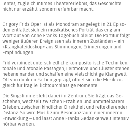
len­tes, zu­gleich in­ti­mes Thea­ter­er­leb­nis, das Ge­schich­te
nicht nur er­zählt, son­dern er­fahr­bar macht.
Grigory Frids Oper ist als Mo­no­dram an­ge­legt: In 21 Epi­so­
den ent­fal­tet sich ein mu­si­ka­li­sches Por­trät, das eng am
Wort­laut von Anne Franks Ta­ge­buch bleibt. Die Par­ti­tur folgt
we­ni­ger äu­ße­ren Er­eig­nis­sen als in­ne­ren Zu­stän­den – ein
»Klang­ka­lei­dos­kop« aus Stim­mun­gen, Er­in­ne­run­gen und
Emp­fin­dun­gen.
Frid ver­bin­det un­ter­schied­li­che kom­po­si­to­ri­sche Tech­ni­ken:
to­na­le und ato­na­le Pas­sa­gen, Leit­mo­ti­ve und Clus­ter ste­hen
ne­ben­ein­an­der und schaf­fen ei­ne viel­schich­ti­ge Klang­welt.
Oft von dunk­len Far­ben ge­prägt, öff­net sich die Mu­sik zu­
gleich für fra­gi­le, licht­durch­läs­si­ge Mo­men­te.
Die Sing­stim­me steht da­bei im Zen­trum: Sie trägt das Ge­
sche­hen, wech­selt zwi­schen Er­zäh­len und un­mit­tel­ba­rem
Er­le­ben, zwi­schen kind­li­cher Di­rekt­heit und re­flek­tie­ren­der
Dis­tanz. So wird Mu­sik zum Re­so­nanz­raum ei­ner in­ne­ren
Ent­wick­lung – und lässt Anne Franks Ge­dan­ken­welt in­ten­siv
hör­bar wer­den.