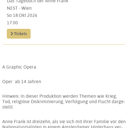
Das Tagebuch der Anne Frank
NEST - Wien
So 18.Okt 2026
17:00
Tickets
A Graphic Opera
Oper
ab 14 Jahren
Hin­weis: In die­ser Pro­duk­ti­on wer­den The­men wie Krieg,
Tod, re­li­gi­ö­se Dis­kri­mi­nie­rung, Ver­fol­gung und Flucht dar­ge­
stellt.
Anne Frank ist drei­zehn, als sie sich mit ih­rer Fa­mi­lie vor den
Na­tio­nal­so­zia­lis­ten in ei­nem Am­ster­da­mer Hin­ter­haus ver­