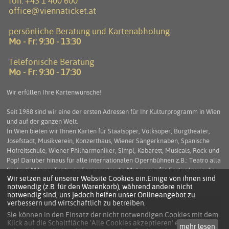
fon:
+43 1 400 600
office@viennaticket.at
persönliche Beratung und Kartenabholung
Mo - Fr: 9:30 - 13:30
Telefonische Beratung
Mo - Fr: 9:30 - 17:30
Wir erfüllen Ihre Kartenwünsche!
Seit 1988 sind wir eine der ersten Adressen für Ihr Kulturprogramm in Wien
und auf der ganzen Welt.
In Wien bieten wir Ihnen Karten für Staatsoper, Volksoper, Burgtheater,
Josefstadt, Musikverein, Konzerthaus, Wiener Sängerknaben, Spanische
Hofreitschule, Wiener Philharmoniker, Simpl, Kabarett, Musicals, Rock und
Pop! Darüber hinaus für alle internationalen Opernbühnen z.B.: Teatro alla
Scala di Milano, Teatro la Fenice oder die Met, sowie für Festivals wie die
Wir setzen auf unserer Website Cookies ein.Einige von ihnen sind
Salzburger Festspiele, die Arena di Verona und viele mehr. Service und
notwendig (z.B. für den Warenkorb), während andere nicht
Beratung stehen an erster Stelle um Ihnen einen unbeschwerten
notwendig sind, uns jedoch helfen unser Onlineangebot zu
Kulturgenuss zu ermöglichen.
verbessern und wirtschaftlich zu betreiben.
Sie können in den Einsatz der nicht notwendigen Cookies mit dem
Klick auf die Schaltfläche 'Alle Cookies akzeptieren' einwilligen
mehr lesen
KONTAKT