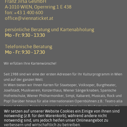
Franz Jirsa GesmbH
A-1010 WIEN, Opernring 1 E 438
fon:
+43 1 400 600
office@viennaticket.at
persönliche Beratung und Kartenabholung
Mo - Fr: 9:30 - 13:30
Telefonische Beratung
Mo - Fr: 9:30 - 17:30
Wir erfüllen Ihre Kartenwünsche!
Seit 1988 sind wir eine der ersten Adressen für Ihr Kulturprogramm in Wien
und auf der ganzen Welt.
In Wien bieten wir Ihnen Karten für Staatsoper, Volksoper, Burgtheater,
Josefstadt, Musikverein, Konzerthaus, Wiener Sängerknaben, Spanische
Hofreitschule, Wiener Philharmoniker, Simpl, Kabarett, Musicals, Rock und
Pop! Darüber hinaus für alle internationalen Opernbühnen z.B.: Teatro alla
Scala di Milano, Teatro la Fenice oder die Met, sowie für Festivals wie die
Wir setzen auf unserer Website Cookies ein.Einige von ihnen sind
Salzburger Festspiele, die Arena di Verona und viele mehr. Service und
notwendig (z.B. für den Warenkorb), während andere nicht
Beratung stehen an erster Stelle um Ihnen einen unbeschwerten
notwendig sind, uns jedoch helfen unser Onlineangebot zu
Kulturgenuss zu ermöglichen.
verbessern und wirtschaftlich zu betreiben.