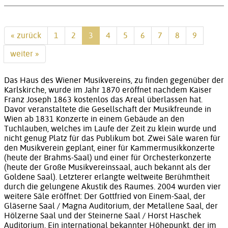
« zurück
1
2
3
4
5
6
7
8
9
weiter »
Das Haus des Wiener Musikvereins, zu finden gegenüber der
Karlskirche, wurde im Jahr 1870 eröffnet nachdem Kaiser
Franz Joseph 1863 kostenlos das Areal überlassen hat.
Davor veranstaltete die Gesellschaft der Musikfreunde in
Wien ab 1831 Konzerte in einem Gebäude an den
Tuchlauben, welches im Laufe der Zeit zu klein wurde und
nicht genug Platz für das Publikum bot. Zwei Säle waren für
den Musikverein geplant, einer für Kammermusikkonzerte
(heute der Brahms-Saal) und einer für Orchesterkonzerte
(heute der Große Musikvereinssaal, auch bekannt als der
Goldene Saal). Letzterer erlangte weltweite Berühmtheit
durch die gelungene Akustik des Raumes. 2004 wurden vier
weitere Säle eröffnet: Der Gottfried von Einem-Saal, der
Gläserne Saal / Magna Auditorium, der Metallene Saal, der
Hölzerne Saal und der Steinerne Saal / Horst Haschek
Auditorium. Ein international bekannter Höhepunkt, der im