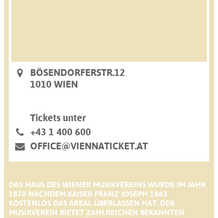
BÖSENDORFERSTR.12
1010 WIEN
Tickets unter
+43 1 400 600
OFFICE@VIENNATICKET.AT
DAS HAUS DES WIENER MUSIKVEREINS WURDE IM JAHR
1870 NACHDEM KAISER FRANZ JOSEPH 1863
KOSTENLOS DAS AREAL ÜBERLASSEN HAT. DER
MUSIKVEREIN BIETET ZAHLREICHEN BEKANNTEN