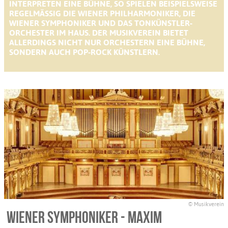
INTERPRETEN EINE BÜHNE, SO SPIELEN BEISPIELSWEISE
REGELMÄSSIG DIE WIENER PHILHARMONIKER, DIE W
IENER SYMPHONIKER UND DAS TONKÜNSTLER-O
RCHESTER IM HAUS. DER MUSIKVEREIN BIETET A
LLERDINGS NICHT NUR ORCHESTERN EINE BÜHNE, S
ONDERN AUCH POP-ROCK KÜNSTLERN.
© Musikverein
Wiener Symphoniker - Maxim