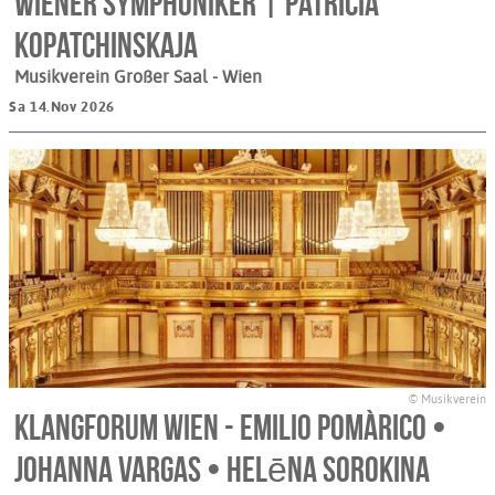
Wiener Symphoniker | Patricia
Kopatchinskaja
Musikverein Großer Saal
- Wien
Sa 14.Nov 2026
© Musikverein
Klangforum Wien - Emilio Pomàrico •
Johanna Vargas • Helēna Sorokina