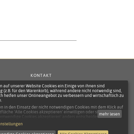
KONTAKT
DATENSCHUTZ
in Wien und auf
n auf unserer Website Cookies ein.Einige von ihnen sind
AGB
g (z.B. für den Warenkorb), während andere nicht notwendig sind,
ch helfen unser Onlineangebot zu verbessern und wirtschaftlich zu
er, Josefstadt,
INFORMATION
n.
schule, Wiener
NACH ECG
n in den Einsatz der nicht notwendigen Cookies mit dem Klick auf
naus für alle
tfläche 'Alle Cookies akzeptieren' einwilligen oder sich per Klick
ro la Fenice oder
mehr lesen
 notwendige Cookies akzeptieren' anders entscheiden.
 di Verona und
illigung umfasst alle vorausgewählten, bzw. von Ihnen
instellungen
einen
lten Cookies.