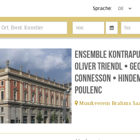
Sprache:
Ensemble Kontrapun
Oliver Triendl • G
Connesson • Hindem
Poulenc
Musikverein Brahms Saa