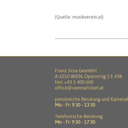
(Quelle: musikverein.at)
Franz Jirsa GesmbH
A-1010 WIEN, Opernring 1 E 438
fon:
+43 1 400 600
office@viennaticket.at
persönliche Beratung und Karten
Mo - Fr: 9:30 - 13:30
Telefonische Beratung
Mo - Fr: 9:30 - 17:30