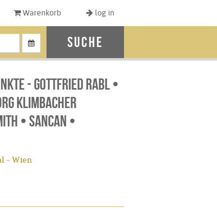
Warenkorb
log in
Suche
kte - Gottfried Rabl •
eorg Klimbacher
ith • Sancan •
l - Wien