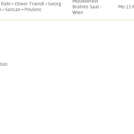
Musikverein
Rabl • Oliver Triendl • Georg
Brahms Saal -
Mo 15.
 • Sancan • Poulenc
Wien
tion