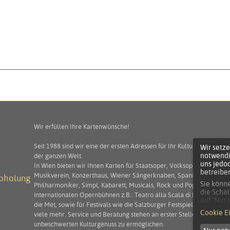
Wir erfüllen Ihre Kartenwünsche!
Seit 1988 sind wir eine der ersten Adressen für Ihr Kulturprogramm 
Wir setze
notwendi
der ganzen Welt.
uns jedo
In Wien bieten wir Ihnen Karten für Staatsoper, Volksoper, Burgtheat
betreibe
Musikverein, Konzerthaus, Wiener Sängerknaben, Spanische Hofreit
abholung
Sie könne
Philharmoniker, Simpl, Kabarett, Musicals, Rock und Pop! Darüber hi
die Schal
internationalen Opernbühnen z.B.: Teatro alla Scala di Milano, Teat
auf 'Nur
die Met, sowie für Festivals wie die Salzburger Festspiele, die Arena
Die Einw
Cookie E
viele mehr. Service und Beratung stehen an erster Stelle um Ihnen 
ausgewäh
unbeschwerten Kulturgenuss zu ermöglichen.