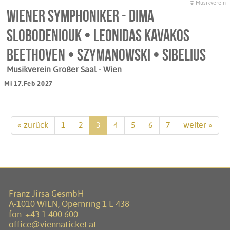
© Musikverein
Wiener Symphoniker - Dima
Slobodeniouk • Leonidas Kavakos
Beethoven • Szymanowski • Sibelius
Musikverein Großer Saal
- Wien
Mi 17.Feb 2027
« zurück
1
2
3
4
5
6
7
weiter »
Franz Jirsa GesmbH
A-1010 WIEN, Opernring 1 E 438
fon:
+43 1 400 600
office@viennaticket.at