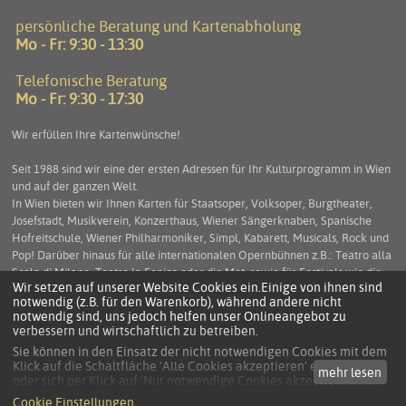
persönliche Beratung und Kartenabholung
Mo - Fr: 9:30 - 13:30
Telefonische Beratung
Mo - Fr: 9:30 - 17:30
Wir erfüllen Ihre Kartenwünsche!
Seit 1988 sind wir eine der ersten Adressen für Ihr Kulturprogramm in Wien
und auf der ganzen Welt.
In Wien bieten wir Ihnen Karten für Staatsoper, Volksoper, Burgtheater,
Josefstadt, Musikverein, Konzerthaus, Wiener Sängerknaben, Spanische
Hofreitschule, Wiener Philharmoniker, Simpl, Kabarett, Musicals, Rock und
Pop! Darüber hinaus für alle internationalen Opernbühnen z.B.: Teatro alla
Scala di Milano, Teatro la Fenice oder die Met, sowie für Festivals wie die
Wir setzen auf unserer Website Cookies ein.Einige von ihnen sind
Salzburger Festspiele, die Arena di Verona und viele mehr. Service und
notwendig (z.B. für den Warenkorb), während andere nicht
Beratung stehen an erster Stelle um Ihnen einen unbeschwerten
notwendig sind, uns jedoch helfen unser Onlineangebot zu
Kulturgenuss zu ermöglichen.
verbessern und wirtschaftlich zu betreiben.
Sie können in den Einsatz der nicht notwendigen Cookies mit dem
Klick auf die Schaltfläche 'Alle Cookies akzeptieren' einwilligen
mehr lesen
KONTAKT
oder sich per Klick auf 'Nur notwendige Cookies akzeptieren'
anders entscheiden.
DATENSCHUTZ
Cookie Einstellungen