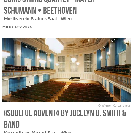
Schumann • Beethoven
Musikverein Brahms Saal
- Wien
Mo 07.Dez 2026
© Wiener Konzerthaus
»Soulful Advent« by Jocelyn B. Smith &
Band
Konzerthaus Mozart Saal
- Wien