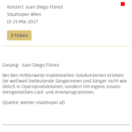
Konzert: Juan Diego Flórez
Staatsoper Wien
Di 25.Mai 2027
Tickets
Gesang: Juan Diego Flórez
Bei den mitt­ler­wei­le tra­di­tio­nel­len So­lo­kon­zer­ten er­le­ben
Sie welt­weit be­deu­ten­de Sän­ge­rin­nen und Sän­ger nicht wie
üb­lich in Opern­pro­duk­tio­nen, son­dern mit ei­gens zu­sam­
men­ge­stell­ten Lied- und Arien­pro­gram­men.
(Quelle: wiener-staatsoper.at)