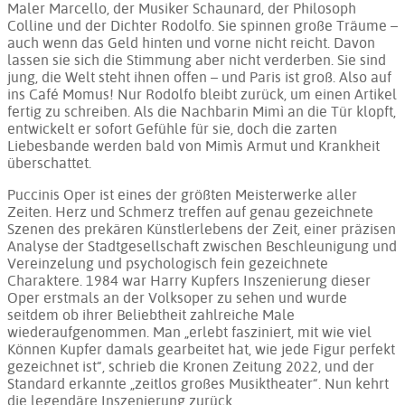
Maler Marcello, der Musiker Schaunard, der Philosoph
Colline und der Dichter Rodolfo. Sie spinnen große Träume –
auch wenn das Geld hinten und vorne nicht reicht. Davon
lassen sie sich die Stimmung aber nicht verderben. Sie sind
jung, die Welt steht ihnen offen – und Paris ist groß. Also auf
ins Café Momus! Nur Rodolfo bleibt zurück, um einen Artikel
fertig zu schreiben. Als die Nachbarin Mimì an die Tür klopft,
entwickelt er sofort Gefühle für sie, doch die zarten
Liebesbande werden bald von Mimìs Armut und Krankheit
überschattet.
Puccinis Oper ist eines der größten Meisterwerke aller
Zeiten. Herz und Schmerz treffen auf genau gezeichnete
Szenen des prekären Künstlerlebens der Zeit, einer präzisen
Analyse der Stadtgesellschaft zwischen Beschleunigung und
Vereinzelung und psychologisch fein gezeichnete
Charaktere. 1984 war Harry Kupfers Inszenierung dieser
Oper erstmals an der Volksoper zu sehen und wurde
seitdem ob ihrer Beliebtheit zahlreiche Male
wiederaufgenommen. Man „erlebt fasziniert, mit wie viel
Können Kupfer damals gearbeitet hat, wie jede Figur perfekt
gezeichnet ist“, schrieb die Kronen Zeitung 2022, und der
Standard erkannte „zeitlos großes Musiktheater“. Nun kehrt
die legendäre Inszenierung zurück.