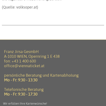
(Quelle: volksoper.at)
Franz Jirsa GesmbH
A-1010 WIEN, Opernring 1 E 438
fon:
+43 1 400 600
office@viennaticket.at
persönliche Beratung und Kartenabholung
Mo - Fr: 9:30 - 13:30
Telefonische Beratung
Mo - Fr: 9:30 - 17:30
Wir erfüllen Ihre Kartenwünsche!