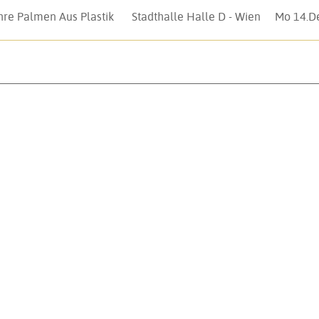
re Palmen Aus Plastik
Stadthalle Halle D - Wien
Mo 14.D