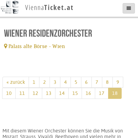
Wiener Residenzorchester
Palais alte Börse - Wien
tickets available
« zurück
1
2
3
4
5
6
7
8
9
10
11
12
13
14
15
16
17
18
Mit diesem Wiener Orchester können Sie die Musik von
Mozart, Strauss, Vivaldi, Beethoven und vielen mehr in