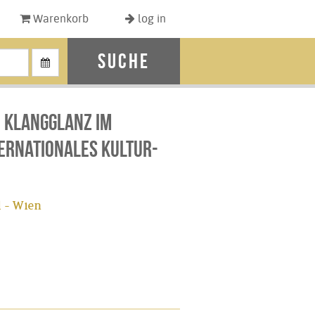
Warenkorb
log in
Suche
 Klangglanz im
ternationales Kultur-
 - Wien