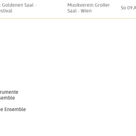
 Goldenen Saal -
Musikverein Großer
So 09.
stival
Saal - Wien
strumente
nsemble
ce Ensemble