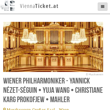
© Musikverein
Wiener Philharmoniker - Yannick
Nézet-Séguin • Yuja Wang • Christiane
Karg Prokofjew • Mahler
Musikverein Großer Saal - Wien