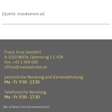
(Quelle: musikverein.at)
Franz Jirsa GesmbH
A-1010 WIEN, Opernring 1 E 438
fon:
+43 1 400 600
office@viennaticket.at
persönliche Beratung und Kartenabholung
Mo - Fr: 9:30 - 13:30
Telefonische Beratung
Mo - Fr: 9:30 - 17:30
Wir erfüllen Ihre Kartenwünsche!