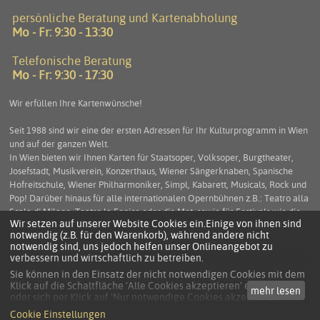
persönliche Beratung und Kartenabholung
Mo - Fr: 9:30 - 13:30
Telefonische Beratung
Mo - Fr: 9:30 - 17:30
Wir erfüllen Ihre Kartenwünsche!
Seit 1988 sind wir eine der ersten Adressen für Ihr Kulturprogramm in Wien
und auf der ganzen Welt.
In Wien bieten wir Ihnen Karten für Staatsoper, Volksoper, Burgtheater,
Josefstadt, Musikverein, Konzerthaus, Wiener Sängerknaben, Spanische
Hofreitschule, Wiener Philharmoniker, Simpl, Kabarett, Musicals, Rock und
Pop! Darüber hinaus für alle internationalen Opernbühnen z.B.: Teatro alla
Scala di Milano, Teatro la Fenice oder die Met, sowie für Festivals wie die
Wir setzen auf unserer Website Cookies ein.Einige von ihnen sind
Salzburger Festspiele, die Arena di Verona und viele mehr. Service und
notwendig (z.B. für den Warenkorb), während andere nicht
Beratung stehen an erster Stelle um Ihnen einen unbeschwerten
notwendig sind, uns jedoch helfen unser Onlineangebot zu
Kulturgenuss zu ermöglichen.
verbessern und wirtschaftlich zu betreiben.
Sie können in den Einsatz der nicht notwendigen Cookies mit dem
Klick auf die Schaltfläche 'Alle Cookies akzeptieren' einwilligen
mehr lesen
KONTAKT
oder sich per Klick auf 'Nur notwendige Cookies akzeptieren'
anders entscheiden.
DATENSCHUTZ
Cookie Einstellungen