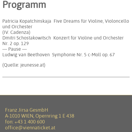
Programm
Patricia Kopatchinskaja Five Dreams für Violine, Violoncello
und Orchester
(IV. Cadenza)
Dmitri Schostakowitsch Konzert für Violine und Orchester
Nr. 2 op. 129
— Pause —
Ludwig van Beethoven Symphonie Nr. 5 c-Moll op. 67
(Quelle: jeunesse.at)
Franz Jirsa GesmbH
A-1010 WIEN, Opernring 1 E 438
fon:
+43 1 400 600
office@viennaticket.at