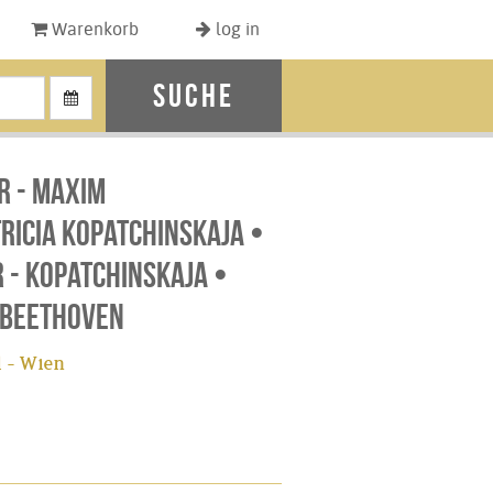
Warenkorb
log in
Suche
r - Maxim
ricia Kopatchinskaja •
 - Kopatchinskaja •
 Beethoven
 - Wien