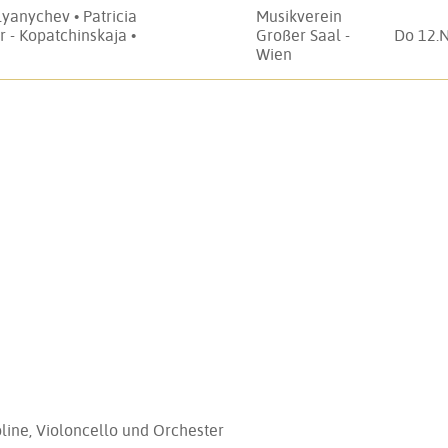
anychev • Patricia
Musikverein
r - Kopatchinskaja •
Großer Saal -
Do 12.
Wien
line, Violoncello und Orchester