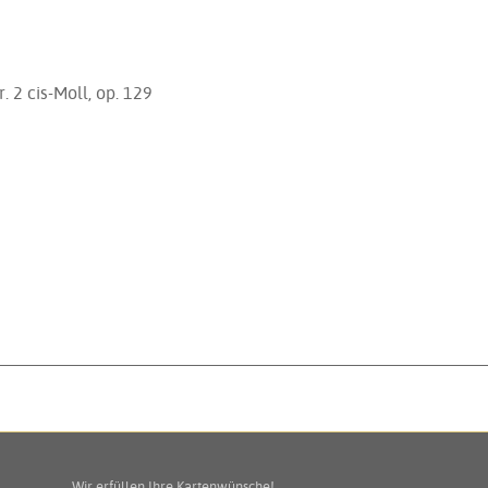
. 2 cis-Moll, op. 129
Wir erfüllen Ihre Kartenwünsche!