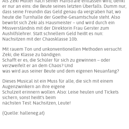
Als Zeki Müller nach seiner Haftstrafe entlassen wird, denkt
er nur an eins: die Beute seines letzten Überfalls. Dumm nur,
dass seine Freundin das Geld genau da vergraben hat, wo
heute die Turnhalle der Goethe-Gesamtschule steht. Also
bewirbt sich Zeki als Hausmeister – und wird durch ein
Missverständnis mit der Direktorin Frau Gerster zum
Aushilfslehrer. Statt schnellem Geld heißt es nun:
Nachsitzen mit der Chaosklasse 10b.
Mit rauem Ton und unkonventionellen Methoden versucht
Zeki, die Klasse zu bändigen.
Schafft er es, die Schüler für sich zu gewinnen – oder
verzweifelt er an dem Chaos? Und
was wird aus seiner Beute und dem eigenen Neuanfang?
Dieses Musical ist ein Muss für alle, die sich mit einem
Augenzwinkern an ihre eigene
Schulzeit erinnern wollen. Also: Leise heulen und Tickets
sichern, sonst heißt’s beim
nächsten Test: Nachsitzen, Leute!
(Quelle: halleneg.at)