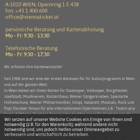
A-1010 WIEN, Opernring 1 E 438
fon:
+43 1 400 600
office@viennaticket.at
persönliche Beratung und Kartenabholung
Mo - Fr: 9:30 - 13:30
Telefonische Beratung
Mo - Fr: 9:30 - 17:30
Wir erfüllen Ihre Kartenwünsche!
Seit 1988 sind wir eine der ersten Adressen für Ihr Kulturprogramm in Wien
und auf der ganzen Welt.
In Wien bieten wir Ihnen Karten für Staatsoper, Volksoper, Burgtheater,
Josefstadt, Musikverein, Konzerthaus, Wiener Sängerknaben, Spanische
Hofreitschule, Wiener Philharmoniker, Simpl, Kabarett, Musicals, Rock und
Pop! Darüber hinaus für alle internationalen Opernbühnen z.B.: Teatro alla
Scala di Milano, Teatro la Fenice oder die Met, sowie für Festivals wie die
Wir setzen auf unserer Website Cookies ein.Einige von ihnen sind
Salzburger Festspiele, die Arena di Verona und viele mehr. Service und
notwendig (z.B. für den Warenkorb), während andere nicht
Beratung stehen an erster Stelle um Ihnen einen unbeschwerten
notwendig sind, uns jedoch helfen unser Onlineangebot zu
Kulturgenuss zu ermöglichen.
verbessern und wirtschaftlich zu betreiben.