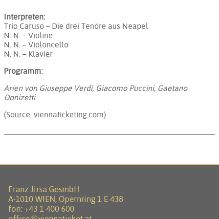
Interpreten:
Trio Caruso – Die drei Tenöre aus Neapel
N. N. – Violine
N. N. – Violoncello
N. N. – Klavier
Programm:
Arien von Giuseppe Verdi, Giacomo Puccini, Gaetano
Donizetti
(Source: viennaticketing.com)
Franz Jirsa GesmbH
A-1010 WIEN, Opernring 1 E 438
fon:
+43 1 400 600
office@viennaticket.at