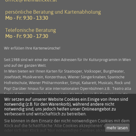
persönliche Beratung und Kartenabholung
Mo - Fr: 9:30 - 13:30
Telefonische Beratung
Mo - Fr: 9:30 - 17:30
Wir erfüllen Ihre Kartenwünsche!
Seit 1988 sind wir eine der ersten Adressen für Ihr Kulturprogramm in Wien
und auf der ganzen Welt.
In Wien bieten wir Ihnen Karten für Staatsoper, Volksoper, Burgtheater,
Josefstadt, Musikverein, Konzerthaus, Wiener Sängerknaben, Spanische
Hofreitschule, Wiener Philharmoniker, Simpl, Kabarett, Musicals, Rock und
Pop! Darüber hinaus für alle internationalen Opernbühnen z.B.: Teatro alla
Scala di Milano, Teatro la Fenice oder die Met, sowie für Festivals wie die
Wir setzen auf unserer Website Cookies ein.Einige von ihnen sind
Salzburger Festspiele, die Arena di Verona und viele mehr. Service und
notwendig (z.B. für den Warenkorb), während andere nicht
Beratung stehen an erster Stelle um Ihnen einen unbeschwerten
notwendig sind, uns jedoch helfen unser Onlineangebot zu
Kulturgenuss zu ermöglichen.
verbessern und wirtschaftlich zu betreiben.
Sie können in den Einsatz der nicht notwendigen Cookies mit dem
Klick auf die Schaltfläche 'Alle Cookies akzeptieren' einwilligen
mehr lesen
KONTAKT
oder sich per Klick auf 'Nur notwendige Cookies akzeptieren'
anders entscheiden.