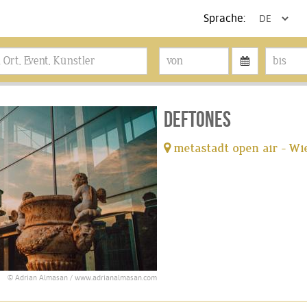
Sprache:
DEFTONES
metastadt open air - Wi
© Adrian Almasan / www.adrianalmasan.com