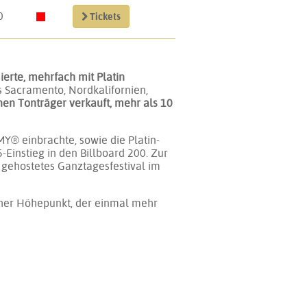
0
Tickets
te, mehrfach mit Platin
s Sacramento, Nordkalifornien,
nen Tonträger verkauft, mehr als 10
Y® einbrachte, sowie die Platin-
-Einstieg in den Billboard 200. Zur
d gehostetes Ganztagesfestival im
scher Höhepunkt, der einmal mehr