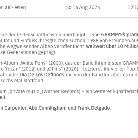
n air - Wien
So 16.Aug 2026
19:3
 eine der leidenschaftlichsten überhaupt – eine
GRAMMY®-prämier
alität und Einfluss ihresgleichen suchen. 1988 von Freunden au
ihe wegweisender Alben veröffentlicht,
weltweit über 10 Millio
nze Generationen geprägt.
tin-Album „White Pony“ (2000), das der Band ihren ersten GRAMM
o Yokan“ (2012) und „Ohms“ (2020) – letzteres ihr vierter Top-5
jährliche
Dia De Los Deftones
, ein von der Band kuratiertes un
 sechs Mal stattfand.
bum „private music „(Warner Records) – ein weiterer künstleri
it.
en Carpenter, Abe Cunningham und Frank Delgado.