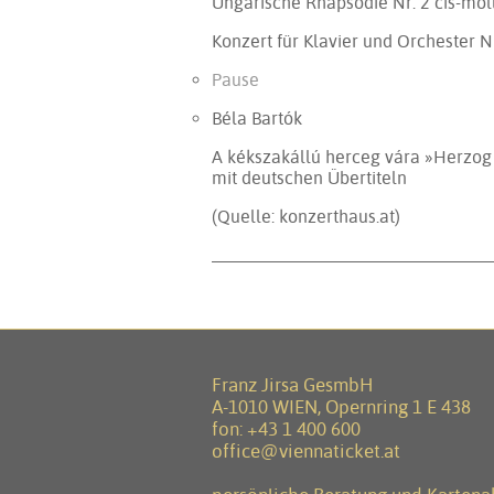
Ungarische Rhapsodie Nr. 2 cis-mol
Konzert für Klavier und Orchester N
Pause
Béla Bartók
A kékszakállú herceg vára »Herzog 
mit deutschen Übertiteln
(Quelle: konzerthaus.at)
Franz Jirsa GesmbH
A-1010 WIEN, Opernring 1 E 438
fon:
+43 1 400 600
office@viennaticket.at