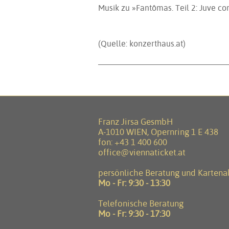
Musik zu »Fantômas. Teil 2: Juve co
(Quelle: konzerthaus.at)
Franz Jirsa GesmbH
A-1010 WIEN, Opernring 1 E 438
fon:
+43 1 400 600
office@viennaticket.at
persönliche Beratung und Karten
Mo - Fr: 9:30 - 13:30
Telefonische Beratung
Mo - Fr: 9:30 - 17:30