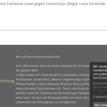
ntre Fantomas (Juve gegen Fantomas)« (Regie: Louis Feuillade, 
Wir erfüllen Ihre Kartenwünsche!
Seit 1988 sind wir eine der ersten Adressen für Ihr Kulturprogramm 
Wir setze
notwendi
der ganzen Welt.
uns jedo
In Wien bieten wir Ihnen Karten für Staatsoper, Volksoper, Burgtheat
betreibe
Musikverein, Konzerthaus, Wiener Sängerknaben, Spanische Hofreit
abholung
Sie könne
Philharmoniker, Simpl, Kabarett, Musicals, Rock und Pop! Darüber hi
die Schal
internationalen Opernbühnen z.B.: Teatro alla Scala di Milano, Teat
auf 'Nur
die Met, sowie für Festivals wie die Salzburger Festspiele, die Arena
Die Einw
Cookie E
viele mehr. Service und Beratung stehen an erster Stelle um Ihnen 
ausgewäh
unbeschwerten Kulturgenuss zu ermöglichen.
Nur not
Sie könn