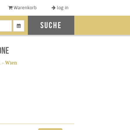
Warenkorb
log in
Suche
one
 - Wien