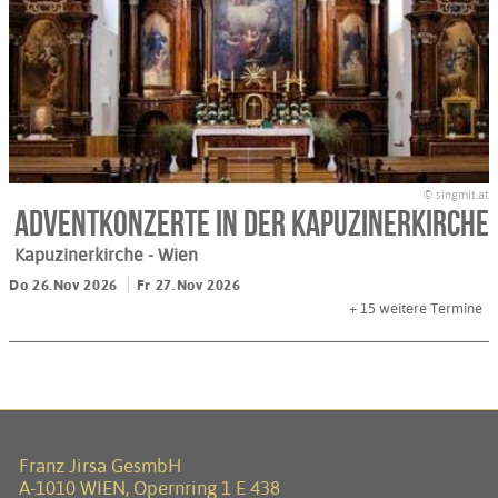
© singmit.at
Adventkonzerte in der Kapuzinerkirche
Kapuzinerkirche
- Wien
Do 26.Nov 2026
Fr 27.Nov 2026
+ 15
weitere Termine
Franz Jirsa GesmbH
A-1010 WIEN, Opernring 1 E 438