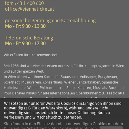
fon:
+43 1 400 600
office@viennaticket.at
persönliche Beratung und Kartenabholung
Mo - Fr: 9:30 - 13:30
Telefonische Beratung
Mo - Fr: 9:30 - 17:30
Wir erfüllen Ihre Kartenwünsche!
Seit 1988 sind wir eine der ersten Adressen für Ihr Kulturprogramm in Wien
und auf der ganzen Welt.
In Wien bieten wir Ihnen Karten für Staatsoper, Volksoper, Burgtheater,
Josefstadt, Musikverein, Konzerthaus, Wiener Sängerknaben, Spanische
Hofreitschule, Wiener Philharmoniker, Simpl, Kabarett, Musicals, Rock und
Pop! Darüber hinaus für alle internationalen Opernbühnen z.B.: Teatro alla
Scala di Milano, Teatro la Fenice oder die Met, sowie für Festivals wie die
Wir setzen auf unserer Website Cookies ein.Einige von ihnen sind
Salzburger Festspiele, die Arena di Verona und viele mehr. Service und
notwendig (z.B. für den Warenkorb), während andere nicht
Beratung stehen an erster Stelle um Ihnen einen unbeschwerten
notwendig sind, uns jedoch helfen unser Onlineangebot zu
Kulturgenuss zu ermöglichen.
verbessern und wirtschaftlich zu betreiben.
Sie können in den Einsatz der nicht notwendigen Cookies mit dem
Klick auf die Schaltfläche 'Alle Cookies akzeptieren' einwilligen