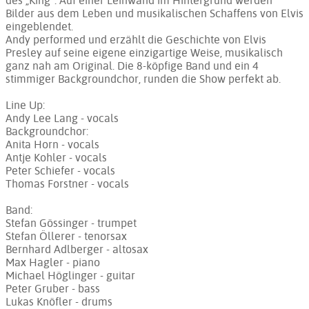
des „King“. Auf einer Leinwand im Hintergrund werden
Bilder aus dem Leben und musikalischen Schaffens von Elvis
eingeblendet.
Andy performed und erzählt die Geschichte von Elvis
Presley auf seine eigene einzigartige Weise, musikalisch
ganz nah am Original. Die 8-köpfige Band und ein 4
stimmiger Backgroundchor, runden die Show perfekt ab.
Line Up:
Andy Lee Lang - vocals
Backgroundchor:
Anita Horn - vocals
Antje Kohler - vocals
Peter Schiefer - vocals
Thomas Forstner - vocals
Band:
Stefan Gössinger - trumpet
Stefan Öllerer - tenorsax
Bernhard Adlberger - altosax
Max Hagler - piano
Michael Höglinger - guitar
Peter Gruber - bass
Lukas Knöfler - drums