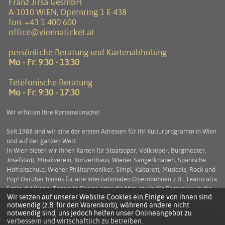
Franz Jirsa GesmbH
A-1010 WIEN, Opernring 1 E 438
fon:
+43 1 400 600
office@viennaticket.at
persönliche Beratung und Kartenabholung
Mo - Fr: 9:30 - 13:30
Telefonische Beratung
Mo - Fr: 9:30 - 17:30
Wir erfüllen Ihre Kartenwünsche!
Seit 1988 sind wir eine der ersten Adressen für Ihr Kulturprogramm in Wien
und auf der ganzen Welt.
In Wien bieten wir Ihnen Karten für Staatsoper, Volksoper, Burgtheater,
Josefstadt, Musikverein, Konzerthaus, Wiener Sängerknaben, Spanische
Hofreitschule, Wiener Philharmoniker, Simpl, Kabarett, Musicals, Rock und
Pop! Darüber hinaus für alle internationalen Opernbühnen z.B.: Teatro alla
Scala di Milano, Teatro la Fenice oder die Met, sowie für Festivals wie die
Wir setzen auf unserer Website Cookies ein.Einige von ihnen sind
Salzburger Festspiele, die Arena di Verona und viele mehr. Service und
notwendig (z.B. für den Warenkorb), während andere nicht
Beratung stehen an erster Stelle um Ihnen einen unbeschwerten
notwendig sind, uns jedoch helfen unser Onlineangebot zu
Kulturgenuss zu ermöglichen.
verbessern und wirtschaftlich zu betreiben.