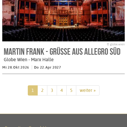
© globe.wien
Martin Frank - Grüße aus Allegro Süd
Globe Wien - Marx Halle
Mi 28.Okt 2026
Do 22.Apr 2027
1
2
3
4
5
weiter »