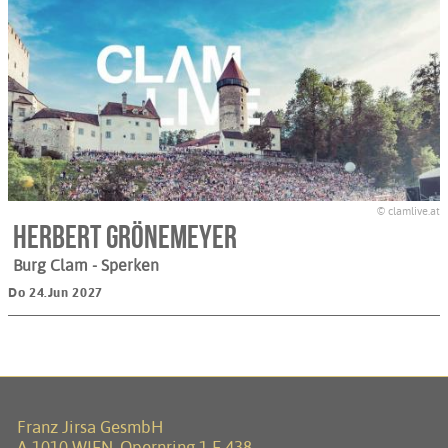
© clamlive.at
Herbert Grönemeyer
Burg Clam
- Sperken
Do 24.Jun 2027
Franz Jirsa GesmbH
A-1010 WIEN, Opernring 1 E 438