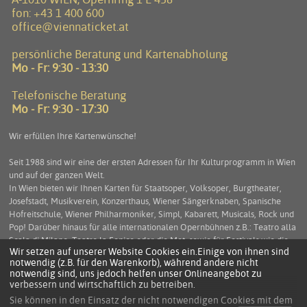
fon:
+43 1 400 600
office@viennaticket.at
persönliche Beratung und Kartenabholung
Mo - Fr: 9:30 - 13:30
Telefonische Beratung
Mo - Fr: 9:30 - 17:30
Wir erfüllen Ihre Kartenwünsche!
Seit 1988 sind wir eine der ersten Adressen für Ihr Kulturprogramm in Wien
und auf der ganzen Welt.
In Wien bieten wir Ihnen Karten für Staatsoper, Volksoper, Burgtheater,
Josefstadt, Musikverein, Konzerthaus, Wiener Sängerknaben, Spanische
Hofreitschule, Wiener Philharmoniker, Simpl, Kabarett, Musicals, Rock und
Pop! Darüber hinaus für alle internationalen Opernbühnen z.B.: Teatro alla
Scala di Milano, Teatro la Fenice oder die Met, sowie für Festivals wie die
Wir setzen auf unserer Website Cookies ein.Einige von ihnen sind
Salzburger Festspiele, die Arena di Verona und viele mehr. Service und
notwendig (z.B. für den Warenkorb), während andere nicht
Beratung stehen an erster Stelle um Ihnen einen unbeschwerten
notwendig sind, uns jedoch helfen unser Onlineangebot zu
Kulturgenuss zu ermöglichen.
verbessern und wirtschaftlich zu betreiben.
Sie können in den Einsatz der nicht notwendigen Cookies mit dem