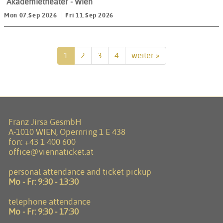
Akademietheater
- Wien
Mon 07.Sep 2026
Fri 11.Sep 2026
1
2
3
4
weiter »
Franz Jirsa GesmbH
A-1010 WIEN, Opernring 1 E 438
fon:
+43 1 400 600
office@viennaticket.at
personal attendance and ticket pickup
Mo - Fr:
9:30 - 13:30
telephone attendance
Mo - Fr:
9:30 - 17:30