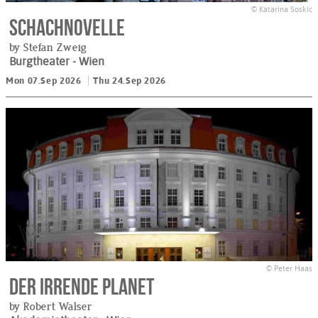
© Katarina Soskic
Schachnovelle
by Stefan Zweig
Burgtheater
- Wien
Mon 07.Sep 2026
Thu 24.Sep 2026
© Peter Haas
Der irrende Planet
by Robert Walser