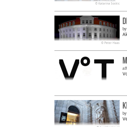
© Katarina Soskic
D
by
A
© Peter Haas
M
af
Vo
K
by
Ve