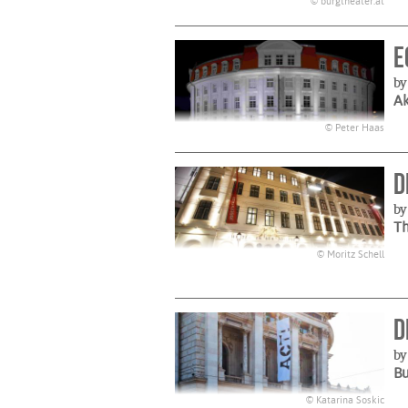
© burgtheater.at
E
by
A
© Peter Haas
D
by
Th
© Moritz Schell
D
by
B
© Katarina Soskic