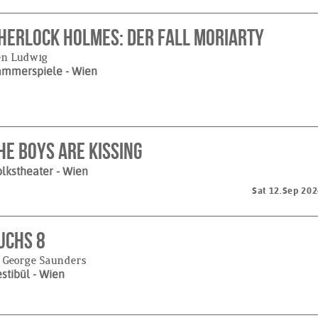
herlock Holmes: Der Fall Moriarty
en Ludwig
ammerspiele
- Wien
HE BOYS ARE KISSING
lkstheater
- Wien
Sat 12.Sep 20
uchs 8
 George Saunders
stibül
- Wien