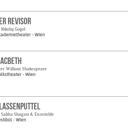
er Revisor
 Nikolaj Gogol
kademietheater
- Wien
ACBETH
ter William Shakespeare
lkstheater
- Wien
lassenputtel
 Saliha Shagasi & Ensemble
stibül
- Wien