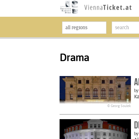
Drama
A
by
K
© Georg Soulek
D
by