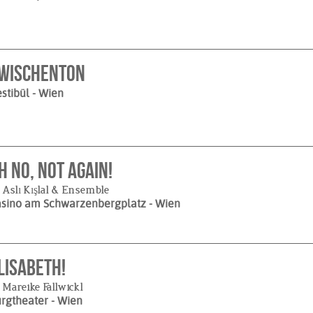
wischenton
stibül
- Wien
h no, not again!
 Aslı Kışlal & Ensemble
asino am Schwarzenbergplatz
- Wien
lisabeth!
 Mareike Fallwickl
urgtheater
- Wien