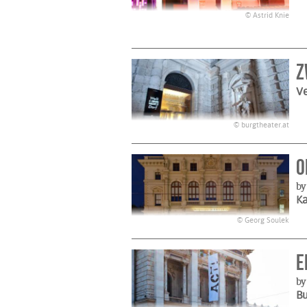
© Astrid Knie
Z
Ve
© burgtheater.at
O
by
K
© Georg Soulek
E
by
B