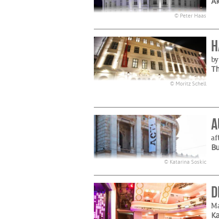
A
© Peter Haas
H
by
Th
© Moritz Schell
A
af
B
© Katarina Soskic
D
Ma
K