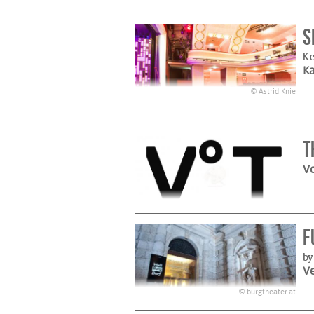
S
K
K
© Astrid Knie
T
Vo
F
by
Ve
© burgtheater.at