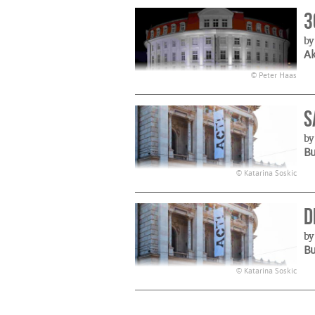
3
by
A
© Peter Haas
S
by
B
© Katarina Soskic
D
by
B
© Katarina Soskic