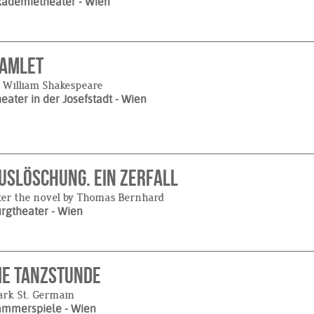
kademietheater
- Wien
amlet
 William Shakespeare
eater in der Josefstadt
- Wien
uslöschung. Ein Zerfall
ter the novel by Thomas Bernhard
urgtheater
- Wien
ie Tanzstunde
rk St. Germain
ammerspiele
- Wien