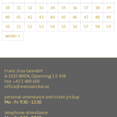
30
31
32
33
34
35
36
37
38
39
40
41
42
43
44
45
46
47
48
49
50
51
52
53
54
55
56
57
58
59
weiter »
Franz Jirsa GesmbH
A-1010 WIEN, Opernring 1 E 438
fon:
+43 1 400 600
office@viennaticket.at
personal attendance and ticket pickup
Mo - Fr:
9:30 - 13:30
telephone attendance