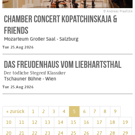
© Andreas Praefcke
Chamber Concert Kopatchinskaja &
Friends
Mozarteum Großer Saal
- Salzburg
Tue 25.Aug 2026
DAS FREUDENHAUS VOM LIEBHARTSTHAL
Der tödliche Stegreif Klassiker
Tschauner Bühne
- Wien
Tue 25.Aug 2026
« zurück
1
2
3
4
5
6
7
8
9
10
11
12
13
14
15
16
17
18
19
20
21
22
23
24
25
26
27
28
29