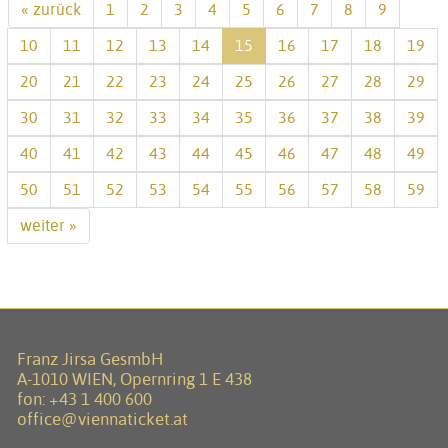
« zurück
1
2
3
4
5
6
7
8
9
10
11
12
13
14
15
16
17
18
19
20
21
22
23
24
25
26
27
28
29
30
31
32
33
34
35
36
37
38
39
40
41
42
43
44
45
46
47
48
49
50
51
52
53
54
55
56
57
58
59
weiter »
Franz Jirsa GesmbH
A-1010 WIEN, Opernring 1 E 438
fon:
+43 1 400 600
office@viennaticket.at