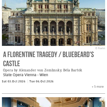
© Poehn
A Florentine Tragedy / Bluebeard's
Castle
Opera by Alexander von Zemlinsky, Béla Bartók
State Opera Vienna
- Wien
Sat 03.Oct 2026
Tue 06.Oct 2026
+ 5
more