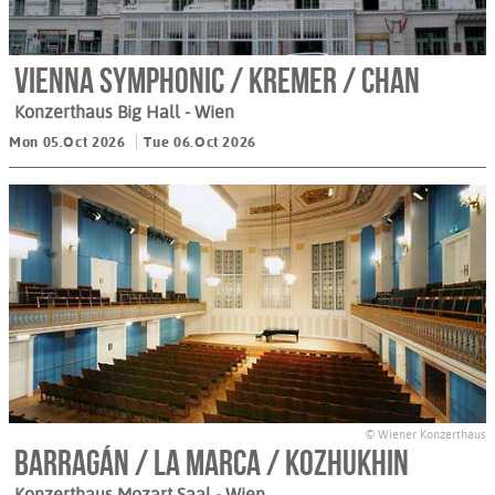
Vienna Symphonic / Kremer / Chan
Konzerthaus Big Hall
- Wien
Mon 05.Oct 2026
Tue 06.Oct 2026
© Wiener Konzerthaus
Barragán / La Marca / Kozhukhin
Konzerthaus Mozart Saal
- Wien