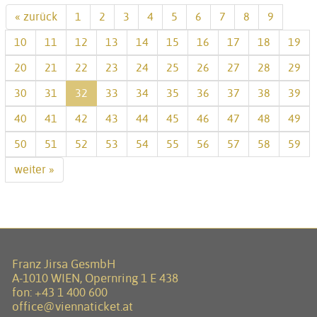
« zurück
1
2
3
4
5
6
7
8
9
10
11
12
13
14
15
16
17
18
19
20
21
22
23
24
25
26
27
28
29
30
31
32
33
34
35
36
37
38
39
40
41
42
43
44
45
46
47
48
49
50
51
52
53
54
55
56
57
58
59
weiter »
Franz Jirsa GesmbH
A-1010 WIEN, Opernring 1 E 438
fon:
+43 1 400 600
office@viennaticket.at