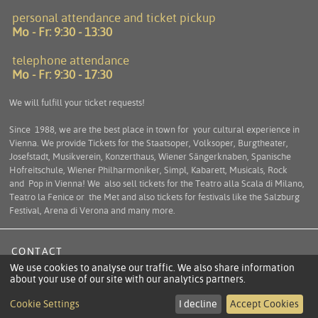
personal attendance and ticket pickup
Mo - Fr:
9:30 - 13:30
telephone attendance
Mo - Fr:
9:30 - 17:30
We will fulfill your ticket requests!
Since 1988, we are the best place in town for your cultural experience in
Vienna. We provide Tickets for the Staatsoper, Volksoper, Burgtheater,
Josefstadt, Musikverein, Konzerthaus, Wiener Sängerknaben, Spanische
Hofreitschule, Wiener Philharmoniker, Simpl, Kabarett, Musicals, Rock
and Pop in Vienna! We also sell tickets for the Teatro alla Scala di Milano,
Teatro la Fenice or the Met and also tickets for festivals like the Salzburg
Festival, Arena di Verona and many more.
CONTACT
We use cookies to analyse our traffic. We also share information
TERMS
about your use of our site with our analytics partners.
INFORMATION ACCORDING TO ECL
Cookie Settings
I decline
Accept Cookies