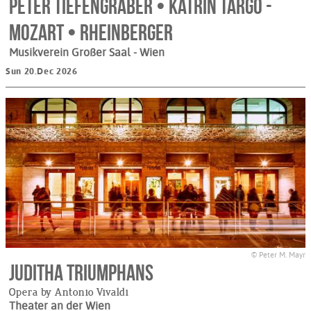
Peter Tiefengraber • Katrin Targo -
Mozart • Rheinberger
Musikverein Großer Saal
- Wien
Sun 20.Dec 2026
© Peter M. Mayr
Juditha triumphans
Opera by Antonio Vivaldi
Theater an der Wien