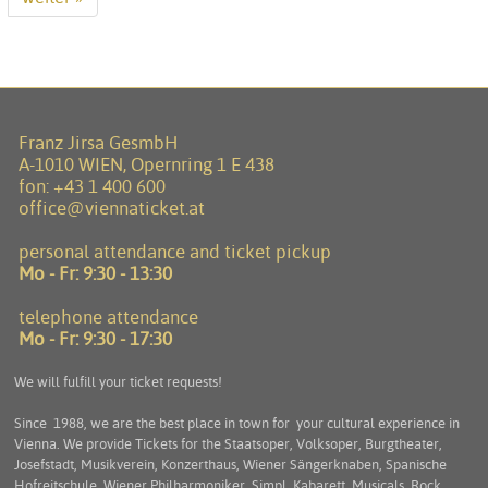
Franz Jirsa GesmbH
A-1010 WIEN, Opernring 1 E 438
fon:
+43 1 400 600
office@viennaticket.at
personal attendance and ticket pickup
Mo - Fr:
9:30 - 13:30
telephone attendance
Mo - Fr:
9:30 - 17:30
We will fulfill your ticket requests!
Since 1988, we are the best place in town for your cultural experience in
Vienna. We provide Tickets for the Staatsoper, Volksoper, Burgtheater,
Josefstadt, Musikverein, Konzerthaus, Wiener Sängerknaben, Spanische
Hofreitschule, Wiener Philharmoniker, Simpl, Kabarett, Musicals, Rock