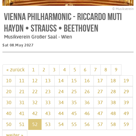
© Musikverein
Vienna Philharmonic - Riccardo Muti
Haydn • Strauss • Beethoven
Musikverein Großer Saal
- Wien
Sat 08.May 2027
« zurück
1
2
3
4
5
6
7
8
9
10
11
12
13
14
15
16
17
18
19
20
21
22
23
24
25
26
27
28
29
30
31
32
33
34
35
36
37
38
39
40
41
42
43
44
45
46
47
48
49
50
51
52
53
54
55
56
57
58
59
weiter »