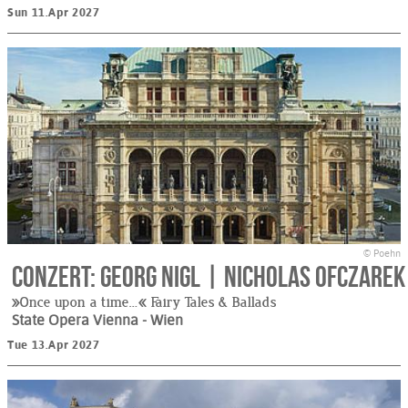
Sun 11.Apr 2027
© Poehn
CONZERT: GEORG NIGL | NICHOLAS OFCZAREK
»Once upon a time…« Fairy Tales & Ballads
State Opera Vienna
- Wien
Tue 13.Apr 2027