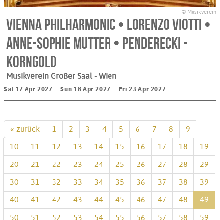
© Musikverein
Vienna Philharmonic • Lorenzo Viotti •
Anne-Sophie Mutter • Penderecki -
Korngold
Musikverein Großer Saal
- Wien
Sat 17.Apr 2027
Sun 18.Apr 2027
Fri 23.Apr 2027
« zurück
1
2
3
4
5
6
7
8
9
10
11
12
13
14
15
16
17
18
19
20
21
22
23
24
25
26
27
28
29
30
31
32
33
34
35
36
37
38
39
40
41
42
43
44
45
46
47
48
49
50
51
52
53
54
55
56
57
58
59