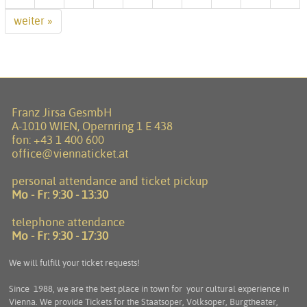
weiter »
Franz Jirsa GesmbH
A-1010 WIEN, Opernring 1 E 438
fon:
+43 1 400 600
office@viennaticket.at
personal attendance and ticket pickup
Mo - Fr:
9:30 - 13:30
telephone attendance
Mo - Fr:
9:30 - 17:30
We will fulfill your ticket requests!
Since 1988, we are the best place in town for your cultural experience in
Vienna. We provide Tickets for the Staatsoper, Volksoper, Burgtheater,