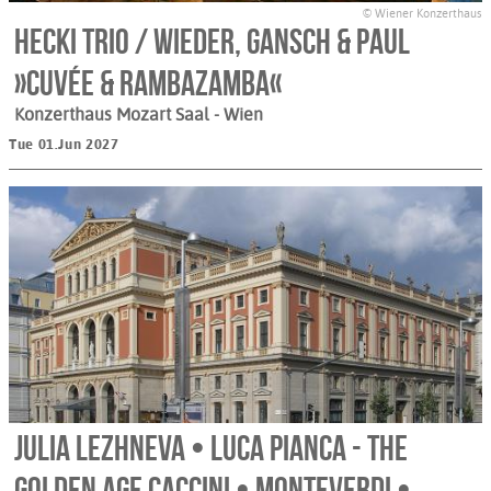
© Wiener Konzerthaus
Hecki Trio / Wieder, Gansch & Paul
»Cuvée & Rambazamba«
Konzerthaus Mozart Saal
- Wien
Tue 01.Jun 2027
Julia Lezhneva • Luca Pianca - The
Golden Age Caccini • Monteverdi •