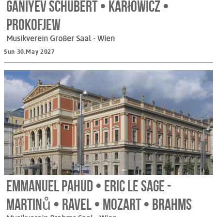
Ganiyev Schubert • Karłowicz •
Prokofjew
Musikverein Großer Saal
- Wien
Sun 30.May 2027
Emmanuel Pahud • Eric Le Sage -
Martinů • Ravel • Mozart • Brahms