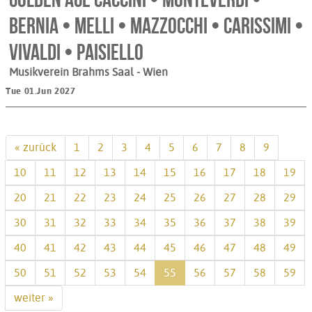
Bernia • Melli • Mazzocchi • Carissimi •
Vivaldi • Paisiello
Musikverein Brahms Saal
- Wien
Tue 01.Jun 2027
« zurück
1
2
3
4
5
6
7
8
9
10
11
12
13
14
15
16
17
18
19
20
21
22
23
24
25
26
27
28
29
30
31
32
33
34
35
36
37
38
39
40
41
42
43
44
45
46
47
48
49
50
51
52
53
54
55
56
57
58
59
weiter »