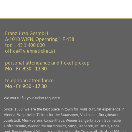
Franz Jirsa GesmbH
A-1010 WIEN, Opernring 1 E 438
fon:
+43 1 400 600
office@viennaticket.at
personal attendance and ticket pickup
Mo - Fr:
9:30 - 13:30
telephone attendance
Mo - Fr:
9:30 - 17:30
We will fulfill your ticket requests!
Since 1988, we are the best place in town for your cultural experience in
Vienna. We provide Tickets for the Staatsoper, Volksoper, Burgtheater,
Josefstadt, Musikverein, Konzerthaus, Wiener Sängerknaben, Spanische
Hofreitschule, Wiener Philharmoniker, Simpl, Kabarett, Musicals, Rock
and Pop in Vienna! We also sell tickets for the Teatro alla Scala di Milano,