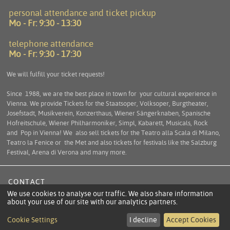
personal attendance and ticket pickup
Mo - Fr:
9:30 - 13:30
telephone attendance
Mo - Fr:
9:30 - 17:30
We will fulfill your ticket requests!
Since 1988, we are the best place in town for your cultural experience in
Vienna. We provide Tickets for the Staatsoper, Volksoper, Burgtheater,
Josefstadt, Musikverein, Konzerthaus, Wiener Sängerknaben, Spanische
Hofreitschule, Wiener Philharmoniker, Simpl, Kabarett, Musicals, Rock
and Pop in Vienna! We also sell tickets for the Teatro alla Scala di Milano,
Teatro la Fenice or the Met and also tickets for festivals like the Salzburg
Festival, Arena di Verona and many more.
CONTACT
We use cookies to analyse our traffic. We also share information
TERMS
about your use of our site with our analytics partners.
INFORMATION ACCORDING TO ECL
Cookie Settings
I decline
Accept Cookies