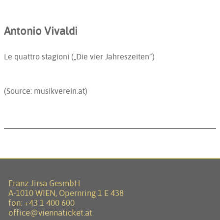
Antonio Vivaldi
Le quattro stagioni („Die vier Jahreszeiten“)
(Source: musikverein.at)
Franz Jirsa GesmbH
A-1010 WIEN, Opernring 1 E 438
fon:
+43 1 400 600
office@viennaticket.at