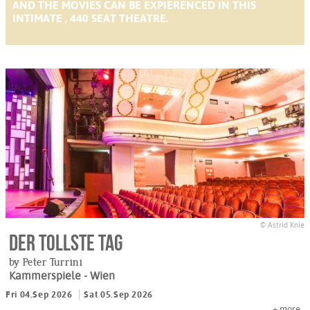
AND THE MOVIES CAN BE EXPIERENCED IN THIS
INTIMATE , 440 SEAT THEATRE.
© Astrid Knie
Der tollste Tag
by Peter Turrini
Kammerspiele
- Wien
Fri 04.Sep 2026
Sat 05.Sep 2026
+
more