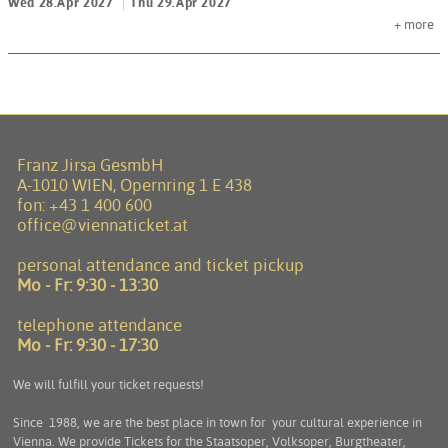
Wed 28.Apr 2027
Thu 29.Apr 2027
+
more
Franz Jirsa GesmbH
A-1010 WIEN, Opernring 1 E 438
fon:
+43 1 400 600
office@viennaticket.at
personal attendance and ticket pickup
Mo - Fr:
9:30 - 13:30
telephone attendance
Mo - Fr:
9:30 - 17:30
We will fulfill your ticket requests!
Since 1988, we are the best place in town for your cultural experience in
Vienna. We provide Tickets for the Staatsoper, Volksoper, Burgtheater,